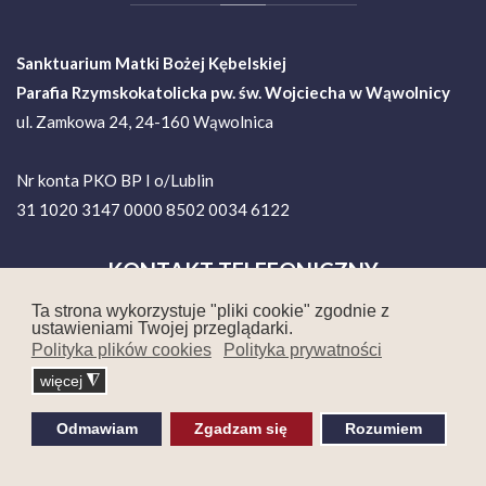
Sanktuarium Matki Bożej Kębelskiej
Parafia Rzymskokatolicka pw. św. Wojciecha w Wąwolnicy
ul. Zamkowa 24, 24-160 Wąwolnica
Nr konta PKO BP I o/Lublin
31 1020 3147 0000 8502 0034 6122
KONTAKT
TELEFONICZNY
Ta strona wykorzystuje "pliki cookie" zgodnie z
ustawieniami Twojej przeglądarki.
Polityka plików cookies
Polityka prywatności
Ks. Proboszcz Mirosław Bielecki
więcej
◮
tel. 81 882 50 04
81 465 17 86
Odmawiam
Zgadzam się
Rozumiem
Dom Pielgrzyma
tel. +48 516 790 630