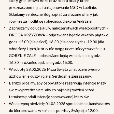
który głosi Słowo Boże oraz zbiera ofiary, które
przeznaczone są na funkcjonowanie MSD w Lublinie.
Składamy serdeczne Bóg zapłać za złożone ofiary jak
również za modlitwę i obecność diakona Andrzeja
Zapraszamy do udziału w nabożeństwach wielkopostnych: -
DROGA KRZYŻOWA – odprawiana będzie w każdy piątek o
godz. 15.00 (dla dzieci), 16.30 (dla dorosłych) i 19.00 (dla
młodzieży i tych, którzy nie mogą uczestniczyć wcześniej). -
GORZKIE ŻALE – odprawiane będą w niedziele o godz.
16.30 – różaniec będzie o godz. 16.00.
W sobotę 28.02.2026 Msza Święta z nabożeństwem o
uzdrowienie duszy i ciała. Serdecznie zapraszamy.
Bardzo prosimy, aby osoby, które rezerwują intencje Mszy
św. z wyprzedzeniem, aby co najmniej tydzień przed
terminem podali intencję sprawowanej Mszy św.
W następną niedzielę 01.03.2026 spotkanie dla kandydatów
do bierzmowania w kościele po Mszy Świętej o 12:00.