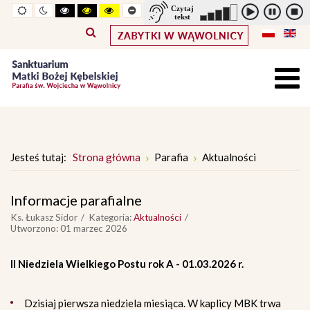
Widok
Widok
Wysoki
Wysoki
Wysoki
Pomniejszony
Powiększony
Zwiększ
Standarowy
standardowy
nocny
kontrast
kontrast
kontrast
rozmiar
rozmiar
odstępy
rozmiar
tryb
tryb
tryb
czcionki
czcionki
pomiędzy
czcionki
czarno
czarno
żółto
literami
-
-
-
biały
żółty
czarny
Jesteś tutaj:
Strona główna
Parafia
Aktualności
Informacje parafialne
Ks. Łukasz Sidor
Kategoria:
Aktualności
Utworzono: 01 marzec 2026
II Niedziela Wielkiego Postu rok A - 01.03.2026 r.
Dzisiaj pierwsza niedziela miesiąca. W kaplicy MBK trwa