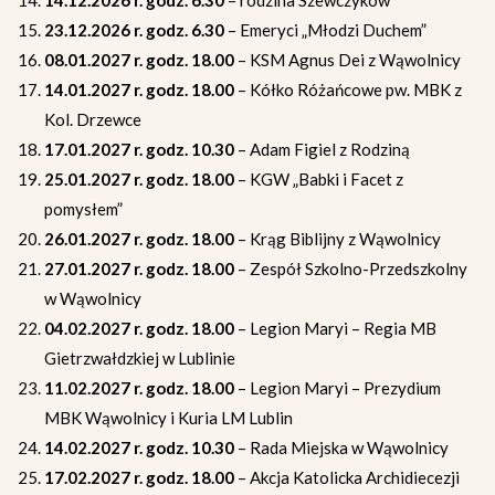
14.12.2026 r. godz. 6.30
– rodzina Szewczyków
23.12.2026 r. godz. 6.30
– Emeryci „Młodzi Duchem”
08.01.2027 r. godz. 18.00
– KSM Agnus Dei z Wąwolnicy
14.01.2027 r. godz. 18.00
– Kółko Różańcowe pw. MBK z
Kol. Drzewce
17.01.2027 r. godz. 10.30
– Adam Figiel z Rodziną
25.01.2027 r. godz. 18.00
– KGW „Babki i Facet z
pomysłem”
26.01.2027 r. godz. 18.00
– Krąg Biblijny z Wąwolnicy
27.01.2027 r. godz. 18.00
– Zespół Szkolno-Przedszkolny
w Wąwolnicy
04.02.2027 r. godz. 18.00
– Legion Maryi – Regia MB
Gietrzwałdzkiej w Lublinie
11.02.2027 r. godz. 18.00
– Legion Maryi – Prezydium
MBK Wąwolnicy i Kuria LM Lublin
14.02.2027 r. godz. 10.30
– Rada Miejska w Wąwolnicy
17.02.2027 r. godz. 18.00
– Akcja Katolicka Archidiecezji