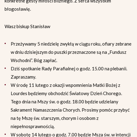
konkretne gesty miłości bliźniego. Z serca wszystkim
błogosławię.
Wasz biskup Stanisław
Przeżywamy 5 niedzielę zwykłą w ciągu roku, ofiary zebrane
w dniu dzisiejszym do puszki przeznaczone są na „Fundusz
Wschodni”. Bóg zapłać.
Dziś spotkanie Rady Parafialnej o godz. 15.00 na plebanii.
Zapraszamy.
W środę 11 lutego z okazji wspomnienia Matki Bożej z
Lourdes będziemy obchodzić Światowy Dzień Chorego.
Tego dnia na Mszy św. o godz. 18.00 będzie udzielany
Sakrament Namaszczenia Chorych. Prosimy pomóc przybyć
na tę Mszę św. starszym, chorym i osobom z
niepełnosprawnością.
W sobotę 14 lutego o godz. 7.00 będzie Msza św. w intencji