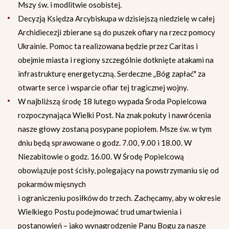
Mszy św. i modlitwie osobistej.
Decyzją Księdza Arcybiskupa w dzisiejszą niedzielę w całej
Archidiecezji zbierane są do puszek ofiary na rzecz pomocy
Ukrainie. Pomoc ta realizowana będzie przez Caritas i
obejmie miasta i regiony szczególnie dotknięte atakami na
infrastrukturę energetyczną. Serdeczne „Bóg zapłać" za
otwarte serce i wsparcie ofiar tej tragicznej wojny.
W najbliższą środę 18 lutego wypada Środa Popielcowa
rozpoczynająca Wielki Post. Na znak pokuty i nawrócenia
nasze głowy zostaną posypane popiołem. Msze św. w tym
dniu będą sprawowane o godz. 7.00, 9.00 i 18.00. W
Niezabitowie o godz. 16.00. W Środę Popielcową
obowiązuje post ścisły, polegający na powstrzymaniu się od
pokarmów mięsnych
i ograniczeniu posiłków do trzech. Zachęcamy, aby w okresie
Wielkiego Postu podejmować trud umartwienia i
postanowień – jako wynagrodzenie Panu Bogu za nasze