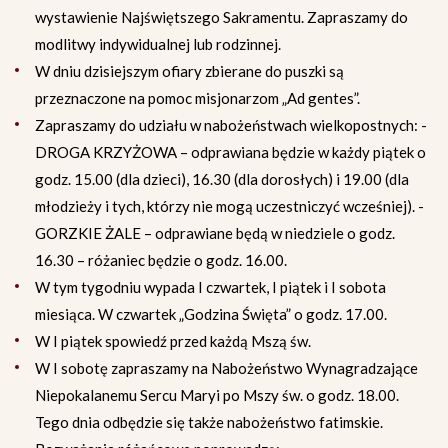
wystawienie Najświętszego Sakramentu. Zapraszamy do
modlitwy indywidualnej lub rodzinnej.
W dniu dzisiejszym ofiary zbierane do puszki są
przeznaczone na pomoc misjonarzom „Ad gentes”.
Zapraszamy do udziału w nabożeństwach wielkopostnych: -
DROGA KRZYŻOWA – odprawiana będzie w każdy piątek o
godz. 15.00 (dla dzieci), 16.30 (dla dorosłych) i 19.00 (dla
młodzieży i tych, którzy nie mogą uczestniczyć wcześniej). -
GORZKIE ŻALE – odprawiane będą w niedziele o godz.
16.30 – różaniec będzie o godz. 16.00.
W tym tygodniu wypada I czwartek, I piątek i I sobota
miesiąca. W czwartek „Godzina Święta” o godz. 17.00.
W I piątek spowiedź przed każdą Mszą św.
W I sobotę zapraszamy na Nabożeństwo Wynagradzające
Niepokalanemu Sercu Maryi po Mszy św. o godz. 18.00.
Tego dnia odbędzie się także nabożeństwo fatimskie.