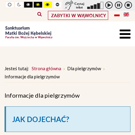
Widok
Widok
Wysoki
Wysoki
Wysoki
Pomniejszony
Powiększony
Zwiększ
Standarowy
standardowy
nocny
kontrast
kontrast
kontrast
rozmiar
rozmiar
odstępy
rozmiar
tryb
tryb
tryb
czcionki
czcionki
pomiędzy
czcionki
czarno
czarno
żółto
literami
-
-
-
biały
żółty
czarny
Jesteś tutaj:
Strona główna
Dla pielgrzymów
Informacje dla pielgrzymów
Informacje dla pielgrzymów
JAK DOJECHAĆ?