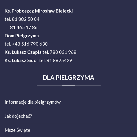
Ks. Proboszcz Mirosław Bielecki
tel. 81 882 50 04
81 465 17 86
Dom Pielgrzyma
tel. +48 516 790 630
Ks.
Łukasz Czapla
tel. 780 031 968
Ks. Łukasz Sidor
tel. 81 8825429
DLA
PIELGRZYMA
Informacje dla pielgrzymów
Jak dojechać?
Msze Święte