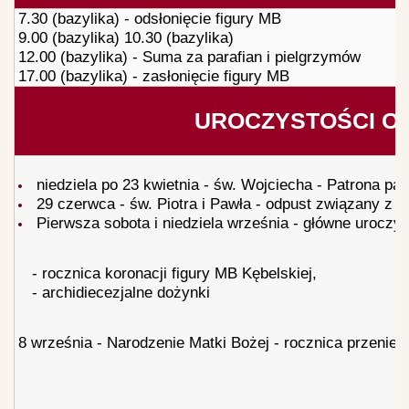
7.30 (bazylika) - odsłonięcie figury MB
9.00 (bazylika) 10.30 (bazylika)
12.00 (bazylika) - Suma za parafian i pielgrzymów
17.00 (bazylika) - zasłonięcie figury MB
UROCZYSTOŚCI O
niedziela po 23 kwietnia -
św. Wojciecha -
Patrona para
29 czerwca -
św. Piotra i Pawła -
odpust związany z n
Pierwsza sobota i niedziela września -
główne uroczys
-
rocznica koronacji figury MB Kębelskiej,
-
archidiecezjalne dożynki
8 września -
Narodzenie Matki Bożej -
rocznica przeniesi