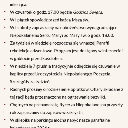
miesiąca.
W czwartek o godz. 17.00 będzie
Godzina Święta.
W I piątek spowiedź przed każdą Mszą św.
W I sobotę zapraszamy na nabożeństwo wynagradzające
Niepokalanemu Sercu Maryi po Mszy św. o godz. 18.00.
Za tydzień w niedzielę rozpoczną się w naszej Parafii
rekolekcje adwentowe. Program jest dostępny w internecie i
w gablocie przed kościołem.
W niedzielę 7 grudnia tradycyjnie odbędzie się czuwanie w
kaplicy przed Uroczystością Niepokalanego Poczęcia.
Szczegóły za tydzień.
Radnych prosimy o rozniesienie opłatków. Ofiary składane z
tej racji będą przeznaczone na ogrzewanie bazyliki.
Chętnych na prenumeratę Rycerza Niepokalanej na przyszły
rok zapraszamy do zapisów w zakrystii.
W sklepiku na parkingu można nabyć nasze parafialne
kalendarze na 2026 r.