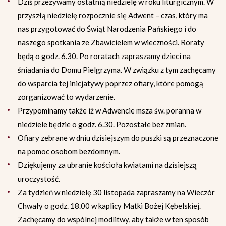
Dziś przeżywamy ostatnią niedzielę w roku liturgicznym. W
przyszłą niedzielę rozpocznie się Adwent – czas, który ma
nas przygotować do Świąt Narodzenia Pańskiego i do
naszego spotkania ze Zbawicielem w wieczności. Roraty
będą o godz. 6.30. Po roratach zapraszamy dzieci na
śniadania do Domu Pielgrzyma. W związku z tym zachęcamy
do wsparcia tej inicjatywy poprzez ofiary, które pomogą
zorganizować to wydarzenie.
Przypominamy także iż w Adwencie msza św. poranna w
niedziele będzie o godz. 6.30. Pozostałe bez zmian.
Ofiary zebrane w dniu dzisiejszym do puszki są przeznaczone
na pomoc osobom bezdomnym.
Dziękujemy za ubranie kościoła kwiatami na dzisiejszą
uroczystość.
Za tydzień w niedzielę 30 listopada zapraszamy na Wieczór
Chwały o godz. 18.00 w kaplicy Matki Bożej Kębelskiej.
Zachęcamy do wspólnej modlitwy, aby także w ten sposób