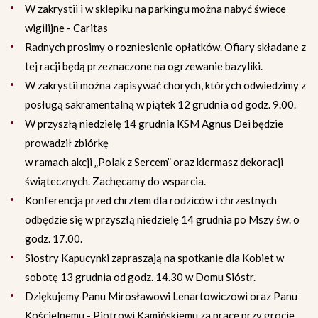
W zakrystii i w sklepiku na parkingu można nabyć świece
wigilijne - Caritas
Radnych prosimy o rozniesienie opłatków. Ofiary składane z
tej racji będą przeznaczone na ogrzewanie bazyliki.
W zakrystii można zapisywać chorych, których odwiedzimy z
posługą sakramentalną w piątek 12 grudnia od godz. 9.00.
W przyszłą niedzielę 14 grudnia KSM Agnus Dei będzie
prowadził zbiórkę
w ramach akcji „Polak z Sercem” oraz kiermasz dekoracji
świątecznych. Zachęcamy do wsparcia.
Konferencja przed chrztem dla rodziców i chrzestnych
odbędzie się w przyszłą niedzielę 14 grudnia po Mszy św. o
godz. 17.00.
Siostry Kapucynki zapraszają na spotkanie dla Kobiet w
sobotę 13 grudnia od godz. 14.30 w Domu Sióstr.
Dziękujemy Panu Mirosławowi Lenartowiczowi oraz Panu
Kościelnemu - Piotrowi Kamińskiemu za pracę przy grocie