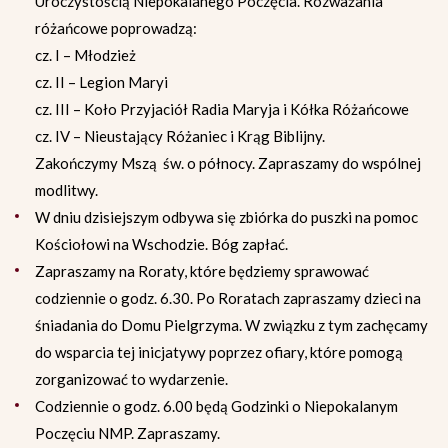
Uroczystością Niepokalanego Poczęcia. Rozważania
różańcowe poprowadzą:
cz. I – Młodzież
cz. II – Legion Maryi
cz. III – Koło Przyjaciół Radia Maryja i Kółka Różańcowe
cz. IV – Nieustający Różaniec i Krąg Biblijny.
Zakończymy Mszą św. o północy. Zapraszamy do wspólnej
modlitwy.
W dniu dzisiejszym odbywa się zbiórka do puszki na pomoc
Kościołowi na Wschodzie. Bóg zapłać.
Zapraszamy na Roraty, które będziemy sprawować
codziennie o godz. 6.30. Po Roratach zapraszamy dzieci na
śniadania do Domu Pielgrzyma. W związku z tym zachęcamy
do wsparcia tej inicjatywy poprzez ofiary, które pomogą
zorganizować to wydarzenie.
Codziennie o godz. 6.00 będą Godzinki o Niepokalanym
Poczęciu NMP. Zapraszamy.