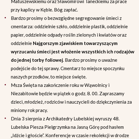
Matuszewskiemu oraz Sławomirowi Taneckiemu za prace
przy kaplicy w Kęble. Bóg zapłać.
Bardzo prosimy o bezwzględne segregowanie śmieci z
cmentarza: oddzielnie szkło, oddzielnie plastik, oddzielnie
papier, oddzielnie odpady roślin zielonych i kwiatów oraz
oddzielnie
Najgorszym zjawiskiem towarzyszącym
wyrzucaniu śmieci jest włożenie wszystkich ich rodzajów
do jednej torby foliowej
. Bardzo prosimy o uważne
podejście do tej sprawy. Cmentarz to miejsce spoczynku
naszych przodków, to miejsce święte.
Msza Święta na zakończenie roku w Wąwolnicy i
Niezabitowie będzie w piątek o godz. 8. 00. Zapraszamy
dzieci, młodzież, rodziców i nauczycieli do dziękczynienia za
miniony rok pracy.
Dnia 3 sierpnia z Archikatedry Lubelskiej wyruszy 48.
Lubelska Piesza Pielgrzymka na Jasną Górę pod hasłem
„Idźcie i głoście”. Konferencje w czasie rekolekcji w drodze