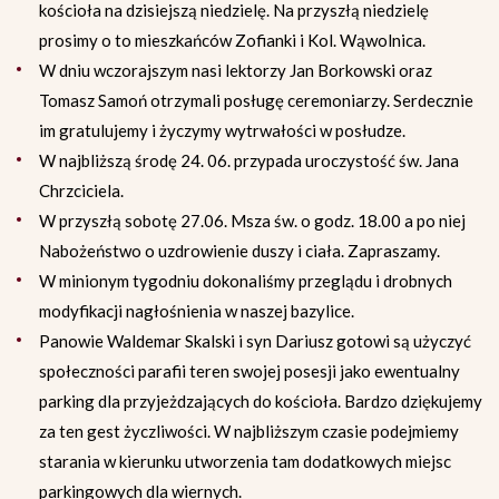
kościoła na dzisiejszą niedzielę. Na przyszłą niedzielę
prosimy o to mieszkańców Zofianki i Kol. Wąwolnica.
W dniu wczorajszym nasi lektorzy Jan Borkowski oraz
Tomasz Samoń otrzymali posługę ceremoniarzy. Serdecznie
im gratulujemy i życzymy wytrwałości w posłudze.
W najbliższą środę 24. 06. przypada uroczystość św. Jana
Chrzciciela.
W przyszłą sobotę 27.06. Msza św. o godz. 18.00 a po niej
Nabożeństwo o uzdrowienie duszy i ciała. Zapraszamy.
W minionym tygodniu dokonaliśmy przeglądu i drobnych
modyfikacji nagłośnienia w naszej bazylice.
Panowie Waldemar Skalski i syn Dariusz gotowi są użyczyć
społeczności parafii teren swojej posesji jako ewentualny
parking dla przyjeżdzających do kościoła. Bardzo dziękujemy
za ten gest życzliwości. W najbliższym czasie podejmiemy
starania w kierunku utworzenia tam dodatkowych miejsc
parkingowych dla wiernych.