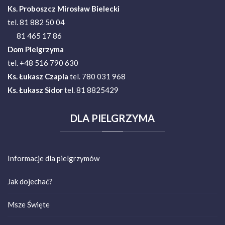
Ks. Proboszcz Mirosław Bielecki
tel. 81 882 50 04
81 465 17 86
Dom Pielgrzyma
tel. +48 516 790 630
Ks.
Łukasz Czapla
tel. 780 031 968
Ks. Łukasz Sidor
tel. 81 8825429
DLA
PIELGRZYMA
Informacje dla pielgrzymów
Jak dojechać?
Msze Święte