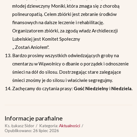
młodej dziewczyny Moniki, która zmaga się z chorobą
polineuropatią. Celem zbiórki jest zebranie środków
finansowych na dalsze leczenie i rehabilitację.
Organizatorem zbiórki, za zgodą władz Archidiecezji
Lubelskiej jest Komitet Społeczny
,, Zostań Aniołem''.
Bardzo prosimy wszystkich odwiedzających groby na
cmentarzu w Wąwolnicy o dbanie o porządek i odnoszenie
śmieci na dół do silosu. Dostrzegając stare zalegające
śmieci znośmy je do silosu i właściwie segregujmy.
Zachęcamy do czytania prasy:
Gość Niedzielny
i
Niedziela.
Informacje parafialne
Ks. Łukasz Sidor
Kategoria:
Aktualności
Opublikowano: 26 lipiec 2026