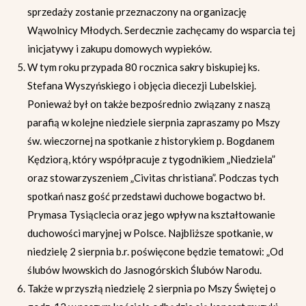
sprzedaży zostanie przeznaczony na organizację
Wąwolnicy Młodych. Serdecznie zachęcamy do wsparcia tej
inicjatywy i zakupu domowych wypieków.
W tym roku przypada 80 rocznica sakry biskupiej ks.
Stefana Wyszyńskiego i objęcia diecezji Lubelskiej.
Ponieważ był on także bezpośrednio związany z naszą
parafią w kolejne niedziele sierpnia zapraszamy po Mszy
św. wieczornej na spotkanie z historykiem p. Bogdanem
Kędziorą, który współpracuje z tygodnikiem „Niedziela”
oraz stowarzyszeniem „Civitas christiana”. Podczas tych
spotkań nasz gość przedstawi duchowe bogactwo bł.
Prymasa Tysiąclecia oraz jego wpływ na kształtowanie
duchowości maryjnej w Polsce. Najbliższe spotkanie, w
niedzielę 2 sierpnia b.r. poświęcone będzie tematowi: „Od
ślubów lwowskich do Jasnogórskich Ślubów Narodu.
Także w przyszłą niedzielę 2 sierpnia po Mszy Świętej o