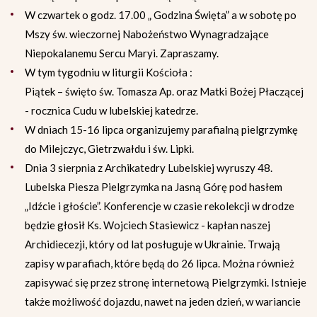
W czwartek o godz. 17.00 „ Godzina Święta” a w sobotę po
Mszy św. wieczornej Nabożeństwo Wynagradzające
Niepokalanemu Sercu Maryi. Zapraszamy.
W tym tygodniu w liturgii Kościoła :
Piątek – święto św. Tomasza Ap. oraz Matki Bożej Płaczącej
- rocznica Cudu w lubelskiej katedrze.
W dniach 15-16 lipca organizujemy parafialną pielgrzymkę
do Milejczyc, Gietrzwałdu i św. Lipki.
Dnia 3 sierpnia z Archikatedry Lubelskiej wyruszy 48.
Lubelska Piesza Pielgrzymka na Jasną Górę pod hasłem
„Idźcie i głoście”. Konferencje w czasie rekolekcji w drodze
będzie głosił Ks. Wojciech Stasiewicz - kapłan naszej
Archidiecezji, który od lat posługuje w Ukrainie. Trwają
zapisy w parafiach, które będą do 26 lipca. Można również
zapisywać się przez stronę internetową Pielgrzymki. Istnieje
także możliwość dojazdu, nawet na jeden dzień, w wariancie