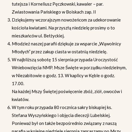
tutejsza i Korneliusz Pęczkowski, kawaler – par.
Zwiastowania Pańskiego w Boiskach zap. II
Dziękujemy wczorajszym nowożeńcom za udekorowanie
kościoła kwiatami. Na przyszłą niedzielę prosimy o to
mieszkańców ul. Bełżyckiej.
Młodzież naszej parafii dziękuje za wsparcie „Wąwolnicy
Młodych” przez zakup ciasta w ostatnią niedzielę.
W najbliższą sobotę 15 sierpnia przypada Uroczystość
Wniebowzięcia NMP. Msze Święte w porządku niedzielnym,
w Niezabitowie o godz. 13. W kaplicy w Kęble o godz.
17.00.
Na każdej Mszy Świętej poświęcenie zbóż, ziół, owoców i
kwiatów.
W tym roku przypada 80 rocznica sakry biskupiej ks.
Stefana Wyszyńskiego i objęcia diecezji Lubelskiej.
Ponieważ był on także bezpośrednio związany z naszą
parafią w kolejne niedziele sierpnia zapraszamy po Mszy