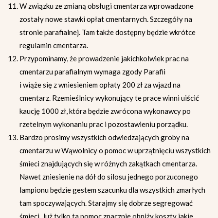
W związku ze zmianą obsługi cmentarza wprowadzone
zostały nowe stawki opłat cmentarnych. Szczegóły na
stronie parafialnej. Tam także dostępny będzie wkrótce
regulamin cmentarza.
Przypominamy, że prowadzenie jakichkolwiek prac na
cmentarzu parafialnym wymaga zgody Parafii
i wiąże się z wniesieniem opłaty 200 zł za wjazd na
cmentarz. Rzemieślnicy wykonujący te prace winni uiścić
kaucję 1000 zł, która będzie zwrócona wykonawcy po
rzetelnym wykonaniu prac i pozostawieniu porządku.
Bardzo prosimy wszystkich odwiedzających groby na
cmentarzu w Wąwolnicy o pomoc w uprzątnięciu wszystkich
śmieci znajdujących się w różnych zakątkach cmentarza.
Nawet zniesienie na dół do silosu jednego porzuconego
lampionu będzie gestem szacunku dla wszystkich zmarłych
tam spoczywających. Starajmy się dobrze segregować
śmieci. Już tylko ta pomoc znacznie obniży koszty jakie