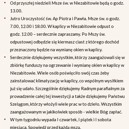
Od przyszłej niedzieli Msze św. w Niezabitowie będą o godz.
13.00.
Jutro Uroczystość św. Ap Piotra i Pawła. Msze św. o godz.
7.00, 12.00 i 18.00. W kaplicy w Niezabitowie odpust o
godz. 12.00 – serdecznie zapraszamy. Po Mszy św.
odpustowej odbędzie się kiermasz ciast z którego dochód
przeznaczony będzie na wymianę okien w kaplicy.
Serdecznie dziękujemy wszystkim, którzy zaangażowali się w
zbiórkę funduszy na ogrzewanie i wymianę okien w kaplicy w
Niezabitowie. Wiele osób poświęciło swój czas żeby
zainstalować klimatyzację w kaplicy, co wspólnym wysiłkiem
już się udało. Szczególnie dziękujemy Radnym parafialnym za
prowadzenie całej tej inwestycji a także dziękujemy Państwu
Szelągom, którzy włożyli wiele prac w to dzieło. Wszystkim
zaangażowanym w jakikolwiek sposób - wielkie Bóg zapłać.
W tym tygodniu wypada I czwartek, I piątek i I sobota
miesiąca. Spowiedź przed każdą mszą.