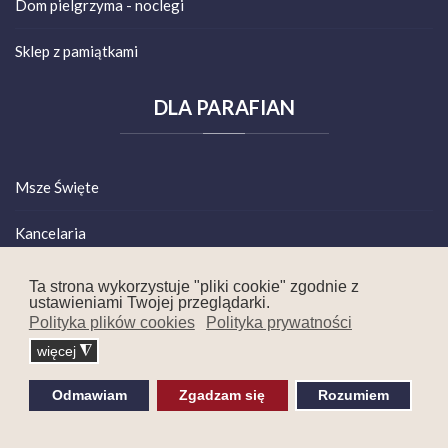
Dom pielgrzyma - noclegi
Sklep z pamiątkami
DLA
PARAFIAN
Msze Święte
Kancelaria
Grupy duszpasterskie
Ta strona wykorzystuje "pliki cookie" zgodnie z
ustawieniami Twojej przeglądarki.
Polityka plików cookies
Polityka prywatności
Rada Duszpasterska
więcej
◮
Plan czytań
Odmawiam
Zgadzam się
Rozumiem