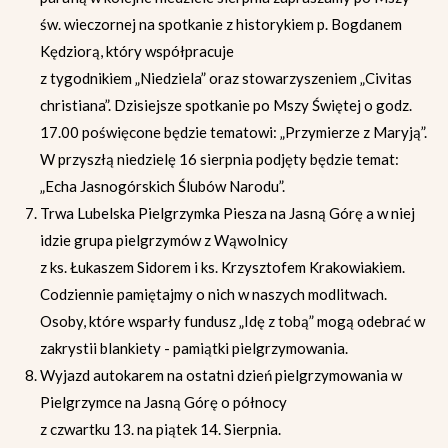
św. wieczornej na spotkanie z historykiem p. Bogdanem
Kędziorą, który współpracuje
z tygodnikiem „Niedziela” oraz stowarzyszeniem „Civitas
christiana”. Dzisiejsze spotkanie po Mszy Świętej o godz.
17.00 poświęcone będzie tematowi: „Przymierze z Maryją”.
W przyszłą niedzielę 16 sierpnia podjęty będzie temat:
„Echa Jasnogórskich Ślubów Narodu”.
Trwa Lubelska Pielgrzymka Piesza na Jasną Górę a w niej
idzie grupa pielgrzymów z Wąwolnicy
z ks. Łukaszem Sidorem i ks. Krzysztofem Krakowiakiem.
Codziennie pamiętajmy o nich w naszych modlitwach.
Osoby, które wsparły fundusz „Idę z tobą” mogą odebrać w
zakrystii blankiety - pamiątki pielgrzymowania.
Wyjazd autokarem na ostatni dzień pielgrzymowania w
Pielgrzymce na Jasną Górę o północy
z czwartku 13. na piątek 14. Sierpnia.