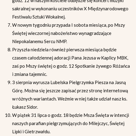
godz. 12 w naszym kościele odbędzie się koncert muzyki
sakralnej w wykonaniu uczestników X Międzynarodowego
Festiwalu Sztuki Wokalnej.
W nowym tygodniu przypada I sobota miesiąca, po Mszy
Świętej wieczornej nabożeństwo wynagradzające
Niepokalanemu Sercu NMP.
Przyszła niedziela również pierwsza miesiąca będzie
czasem całodziennej adoracji Pana Jezusa w Kaplicy MBK,
zaś po Mszy świętej o godz. 12 Spotkanie żywego Różańca
i zmiana tajemnic.
3 sierpnia wyrusza Lubelska Pielgrzymka Piesza na Jasną
Górę. Można się jeszcze zapisać przez stronę internetową
w różnych wariantach. Weźmie w niej także udział nasz ks.
Łukasz Sidor.
W piątek 31 lipca o godz. 18 będzie Msza Święta w intencji
naszych parafian pielgrzymujących do Milejczyc, Świętej
Lipki i Gietrzwałdu.