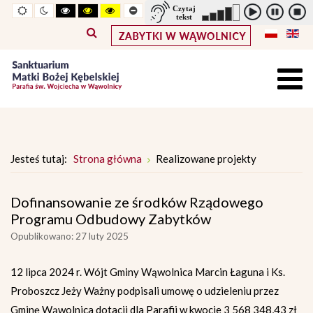
Widok
Widok
Wysoki
Wysoki
Wysoki
Pomniejszony
Powiększony
Zwiększ
Standarowy
standardowy
nocny
kontrast
kontrast
kontrast
rozmiar
rozmiar
odstępy
rozmiar
tryb
tryb
tryb
czcionki
czcionki
pomiędzy
czcionki
czarno
czarno
żółto
literami
-
-
-
biały
żółty
czarny
Jesteś tutaj:
Strona główna
Realizowane projekty
Dofinansowanie ze środków Rządowego
Programu Odbudowy Zabytków
Opublikowano: 27 luty 2025
12 lipca 2024 r. Wójt Gminy Wąwolnica Marcin Łaguna i Ks.
Proboszcz Jeży Ważny podpisali umowę o udzieleniu przez
Gminę Wąwolnica dotacji dla Parafii w kwocie 3 568 348,43 zł