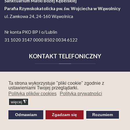
Sanktuarium Matki Bożej Kębelskiej
Parafia Rzymskokatolicka pw. św. Wojciecha w Wąwolnicy
ul. Zamkowa 24, 24-160 Wąwolnica
Nr konta PKO BP I o/Lublin
31 1020 3147 0000 8502 0034 6122
KONTAKT
TELEFONICZNY
Ks. Proboszcz Mirosław Bielecki
Ta strona wykorzystuje "pliki cookie" zgodnie z
tel. 81 882 50 04
ustawieniami Twojej przeglądarki.
Polityka plików cookies
Polityka prywatności
81 465 17 86
więcej
◮
Dom Pielgrzyma
tel. +48 516 790 630
Odmawiam
Zgadzam się
Rozumiem
Ks.
Łukasz Czapla
tel. 780 031 968
Ks. Łukasz Sidor
tel. 81 8825429