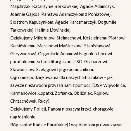
Majchrzak, Katarzynie Borkowskiej, Agacie Adamczyk,
Joannie Gajkoś, Państwu Adamczykom z Poniatowej,
Siostrom Kapucynkom, Agacie Karczmarczyk, Bogumile
Tarkowskiej, Halinie Litwińskiej.
Dziękujemy Mikołajowi Stelmachowi, Kościelnemu Piotrowi
Kamińskiemu, Marcinowi Mańturzowi, Stanisławowi
Grzywaczowi, Organiście Adamowi Łagunie, chórowi
parafialnemu, scholii liturgicznej, LSO, Grabarzowi –
Sławomirowi Szelągowi i jego pomocnikom.
Ogromne podziękowania dla naszych Strażaków – jak
zawsze niezawodni przyszli nam z pomocą. (OSP Wąwolnica,
Karmanowice, Łopatki, Zofianka, Obliźniak, Rąblów,
Chrząchówek, Rudy).
Dziękujemy Policji, Panom niosącym krzyż, chorągwie,
nagłośnienie.
Bóg zapłać Radzie Parafialnej i wspólnotom prowadzącym