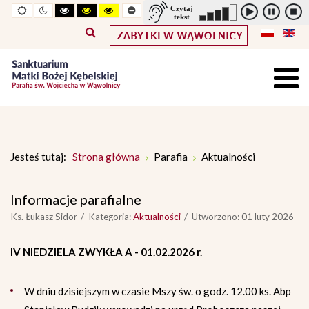
Widok
Widok
Wysoki
Wysoki
Wysoki
Pomniejszony
Powiększony
Zwiększ
Standarowy
standardowy
nocny
kontrast
kontrast
kontrast
rozmiar
rozmiar
odstępy
rozmiar
tryb
tryb
tryb
czcionki
czcionki
pomiędzy
czcionki
czarno
czarno
żółto
literami
-
-
-
biały
żółty
czarny
Jesteś tutaj:
Strona główna
Parafia
Aktualności
Informacje parafialne
Ks. Łukasz Sidor
Kategoria:
Aktualności
Utworzono: 01 luty 2026
IV NIEDZIELA ZWYKŁA A - 01.02.2026 r.
W dniu dzisiejszym w czasie Mszy św. o godz. 12.00 ks. Abp