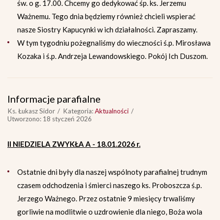
św. o g. 17.00. Chcemy go dedykować śp. ks. Jerzemu
Ważnemu. Tego dnia będziemy również chcieli wspierać
nasze Siostry Kapucynki w ich działalności. Zapraszamy.
W tym tygodniu pożegnaliśmy do wieczności ś.p. Mirosława
Kozaka i ś.p. Andrzeja Lewandowskiego. Pokój Ich Duszom.
Informacje parafialne
Ks. Łukasz Sidor
Kategoria:
Aktualności
Utworzono: 18 styczeń 2026
II NIEDZIELA ZWYKŁA A - 18.01.2026 r.
Ostatnie dni były dla naszej wspólnoty parafialnej trudnym
czasem odchodzenia i śmierci naszego ks. Proboszcza ś.p.
Jerzego Ważnego. Przez ostatnie 9 miesięcy trwaliśmy
gorliwie na modlitwie o uzdrowienie dla niego, Boża wola