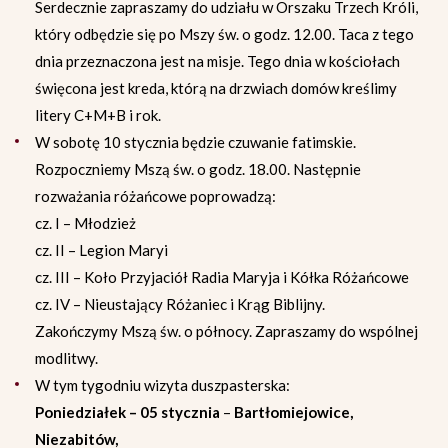
Serdecznie zapraszamy do udziału w Orszaku Trzech Króli,
który odbędzie się po Mszy św. o godz. 12.00. Taca z tego
dnia przeznaczona jest na misje. Tego dnia w kościołach
święcona jest kreda, którą na drzwiach domów kreślimy
litery C+M+B i rok.
W sobotę 10 stycznia będzie czuwanie fatimskie.
Rozpoczniemy Mszą św. o godz. 18.00. Następnie
rozważania różańcowe poprowadzą:
cz. I – Młodzież
cz. II – Legion Maryi
cz. III – Koło Przyjaciół Radia Maryja i Kółka Różańcowe
cz. IV – Nieustający Różaniec i Krąg Biblijny.
Zakończymy Mszą św. o północy. Zapraszamy do wspólnej
modlitwy.
W tym tygodniu wizyta duszpasterska:
Poniedziałek – 05 stycznia
–
Bartłomiejowice,
Niezabitów,