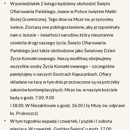
W poniedziałek 2 lutego będziemy obchodzić Święto
Ofiarowania Pańskiego, zwane w Polsce świętem Matki
Bożej Gromnicznej. Tego dnia na Msze św. przynosimy
świece. Zostaną one pobłogosławione, aby przypominały
nam o Jezusie – światłości narodów, który nieustannie
oświetla drogi naszego życia. Święto Ofiarowania
Pańskiego jest także obchodzone jako Światowy Dzień
Życia Konsekrowanego. Naszą modlitwą obejmujemy
wszystkie osoby Życia Konsekrowanego – szczególnie
pamiętajmy o naszych Siostrach Kapucynkach. Ofiary
składane na tacę w tym dniu przeznaczone są na potrzeby
zakonów kontemplacyjnych. Msze św. w naszym kościele
będą o godz. 7.00, 9.00
i 18.00. W Niezabitowie o godz. 16.00 ( tę Mszę św. odprawi
ks. Proboszcz).
W tym tygodniu wypada I czwartek, I piątek i I sobota
miesiąca. W czwartek „Godzina Święta” o godz. 17.00.