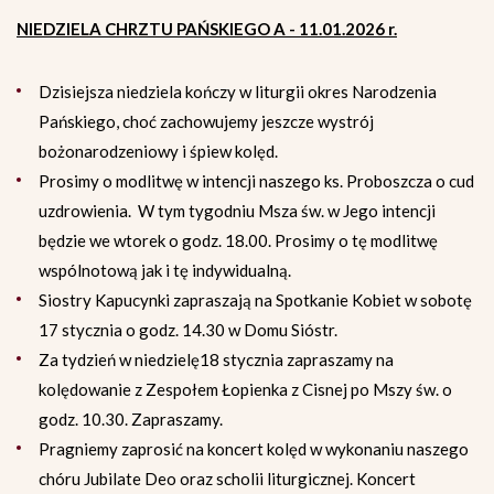
NIEDZIELA CHRZTU PAŃSKIEGO A - 11.01.2026 r.
Dzisiejsza niedziela kończy w liturgii okres Narodzenia
Pańskiego, choć zachowujemy jeszcze wystrój
bożonarodzeniowy i śpiew kolęd.
Prosimy o modlitwę w intencji naszego ks. Proboszcza o cud
uzdrowienia. W tym tygodniu Msza św. w Jego intencji
będzie we wtorek o godz. 18.00. Prosimy o tę modlitwę
wspólnotową jak i tę indywidualną.
Siostry Kapucynki zapraszają na Spotkanie Kobiet w sobotę
17 stycznia o godz. 14.30 w Domu Sióstr.
Za tydzień w niedzielę18 stycznia zapraszamy na
kolędowanie z Zespołem Łopienka z Cisnej po Mszy św. o
godz. 10.30. Zapraszamy.
Pragniemy zaprosić na koncert kolęd w wykonaniu naszego
chóru Jubilate Deo oraz scholii liturgicznej. Koncert