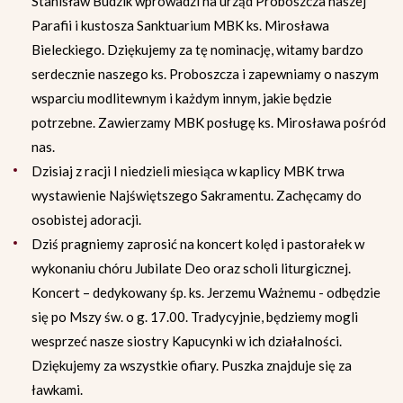
Stanisław Budzik wprowadzi na urząd Proboszcza naszej
Parafii i kustosza Sanktuarium MBK ks. Mirosława
Bieleckiego. Dziękujemy za tę nominację, witamy bardzo
serdecznie naszego ks. Proboszcza i zapewniamy o naszym
wsparciu modlitewnym i każdym innym, jakie będzie
potrzebne. Zawierzamy MBK posługę ks. Mirosława pośród
nas.
Dzisiaj z racji I niedzieli miesiąca w kaplicy MBK trwa
wystawienie Najświętszego Sakramentu. Zachęcamy do
osobistej adoracji.
Dziś pragniemy zaprosić na koncert kolęd i pastorałek w
wykonaniu chóru Jubilate Deo oraz scholi liturgicznej.
Koncert – dedykowany śp. ks. Jerzemu Ważnemu - odbędzie
się po Mszy św. o g. 17.00. Tradycyjnie, będziemy mogli
wesprzeć nasze siostry Kapucynki w ich działalności.
Dziękujemy za wszystkie ofiary. Puszka znajduje się za
ławkami.