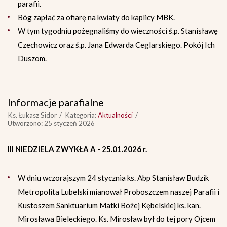
parafii.
Bóg zapłać za ofiarę na kwiaty do kaplicy MBK.
W tym tygodniu pożegnaliśmy do wieczności ś.p. Stanisławę
Czechowicz oraz ś.p. Jana Edwarda Ceglarskiego. Pokój Ich
Duszom.
Informacje parafialne
Ks. Łukasz Sidor
Kategoria:
Aktualności
Utworzono: 25 styczeń 2026
III NIEDZIELA ZWYKŁA A - 25.01.2026 r.
W dniu wczorajszym 24 stycznia ks. Abp Stanisław Budzik
Metropolita Lubelski mianował Proboszczem naszej Parafii i
Kustoszem Sanktuarium Matki Bożej Kębelskiej ks. kan.
Mirosława Bieleckiego. Ks. Mirosław był do tej pory Ojcem