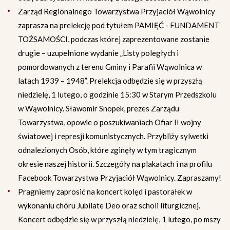
Zarząd Regionalnego Towarzystwa Przyjaciół Wąwolnicy
zaprasza na prelekcję pod tytułem PAMIĘĆ - FUNDAMENT
TOŻSAMOŚCI, podczas której zaprezentowane zostanie
drugie – uzupełnione wydanie „Listy poległych i
pomordowanych z terenu Gminy i Parafii Wąwolnica w
latach 1939 – 1948”. Prelekcja odbędzie się w przyszłą
niedzielę, 1 lutego, o godzinie 15:30 w Starym Przedszkolu
w Wąwolnicy. Sławomir Snopek, prezes Zarządu
Towarzystwa, opowie o poszukiwaniach Ofiar II wojny
światowej i represji komunistycznych. Przybliży sylwetki
odnalezionych Osób, które zginęły w tym tragicznym
okresie naszej historii. Szczegóły na plakatach i na profilu
Facebook Towarzystwa Przyjaciół Wąwolnicy. Zapraszamy!
Pragniemy zaprosić na koncert kolęd i pastorałek w
wykonaniu chóru Jubilate Deo oraz scholi liturgicznej.
Koncert odbędzie się w przyszłą niedzielę, 1 lutego, po mszy