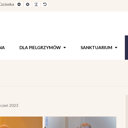
e
Pomniejszony
Powiększony
Zwiększ
Standarowy
Czcionka
out
rozmiar
rozmiar
odstępy
rozmiar
czcionki
czcionki
pomiędzy
czcionki
literami
NA
DLA PIELGRZYMÓW
SANKTUARIUM
yczeń 2023