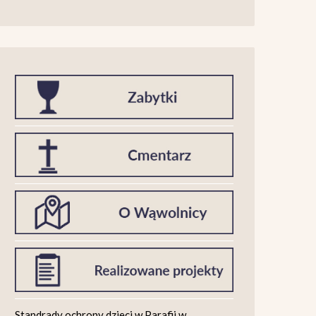
Standrady ochrony dzieci w Parafii w