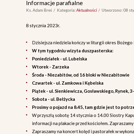
Informacje parafialne
Ks. Adam Breś
Kategoria:
Aktualności
Utworzono: 08 st
8 stycznia 2023r.
Dzisiejsza niedziela kończy w liturgii okres Bożego
W tym tygodniu wizyta duszpasterska:
Poniedziałek - ul. Lubelska
Wtorek - Zarzeka
Środa - Niezabitów, od 16 bloki w Niezabitowie
Czwartek - ul. Zamkowa i Kębelska
Piątek - ul. Sienkiewicza, Gosławskiego, Rynek, 
Sobota - ul. Bełżycka
Prosimy o pojazd na 8.45, tam gdzie jest to potr
W przyszłą sobotę 14 stycznia o 14.00 Siostry Kapuc
informacji na plakacie przed kościołem. Zapraszamy
Zapraszamy na koncert kolęd i pastorałek w wykonan