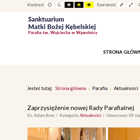
Widok
Widok
Wysoki
Wysoki
Wysoki
Fixed
Wid
Kontrast
Szerokość
standardowy
nocny
kontrast
kontrast
kontrast
layout
lay
tryb
tryb
tryb
czarno
czarno
żółto
-
-
-
biały
żółty
czarny
STRONA GŁÓW
Jesteś tutaj:
Strona główna
Parafia
Aktualności
Zaprzysiężenie nowej Rady Parafialnej
Ks. Adam Breś
Kategoria:
Aktualności
Utworzono: 09 st