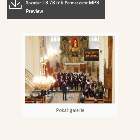
18.78 mb
MP3
Rozmiar:
Format daty:
Preview
Pokaż galerie