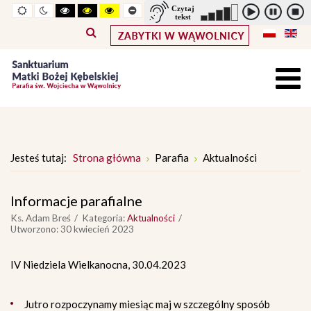
Widok
Widok
Wysoki
Wysoki
Wysoki
Pomniejszony
Powiększony
Zwiększ
Standarowy
standardowy
nocny
kontrast
kontrast
kontrast
rozmiar
rozmiar
odstępy
rozmiar
tryb
tryb
tryb
czcionki
czcionki
pomiędzy
czcionki
czarno
czarno
żółto
literami
-
-
-
biały
żółty
czarny
Jesteś tutaj:
Strona główna
Parafia
Aktualności
Informacje parafialne
Ks. Adam Breś
Kategoria:
Aktualności
Utworzono: 30 kwiecień 2023
IV Niedziela Wielkanocna, 30.04.2023
Jutro rozpoczynamy miesiąc maj w szczególny sposób