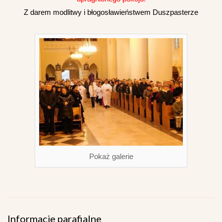
Z darem modlitwy i b
ł
ogos
ł
awie
ń
stwem Duszpasterze
Pokaż galerie
Informacje parafialne