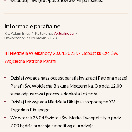
w sobotę - Święto Apostołów Św. Filipa i Jakuba
Informacje parafialne
Ks. Adam Breś
Kategoria:
Aktualności
Utworzono: 23 kwiecień 2023
III Niedziela Wielkanocy 23.04.2023r. - Odpust ku Czci Św.
Wojciecha Patrona Parafii
Dzisiaj wypada nasz odpust parafialny z racji Patrona naszej
Parafii Św. Wojciecha Biskupa Męczennika. O godz. 12.00
suma odpustowa i procesja dookoła kościoła
Dzisiaj też wypada Niedziela Biblijna i rozpoczęcie XV
Tygodnia Biblijnego
We wtorek 25.04 Święto i Św. Marka Ewangelisty o godz.
7.00 będzie procesja z modlitwą o urodzaje