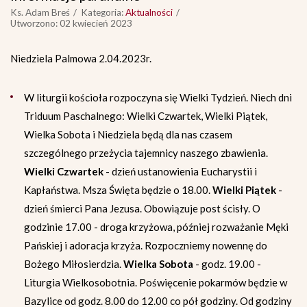
Ks. Adam Breś
Kategoria:
Aktualności
Utworzono: 02 kwiecień 2023
Niedziela Palmowa 2.04.2023r.
W liturgii kościoła rozpoczyna się Wielki Tydzień. Niech dni
Triduum Paschalnego: Wielki Czwartek, Wielki Piątek,
Wielka Sobota i Niedziela będą dla nas czasem
szczególnego przeżycia tajemnicy naszego zbawienia.
Wielki Czwartek
- dzień ustanowienia Eucharystii i
Kapłaństwa. Msza Święta będzie o 18.00.
Wielki Piątek
-
dzień śmierci Pana Jezusa. Obowiązuje post ścisły. O
godzinie 17.00 - droga krzyżowa, później rozważanie Męki
Pańskiej i adoracja krzyża. Rozpoczniemy nowennę do
Bożego Miłosierdzia.
Wielka Sobota
- godz. 19.00 -
Liturgia Wielkosobotnia. Poświęcenie pokarmów będzie w
Bazylice od godz. 8.00 do 12.00 co pół godziny. Od godziny