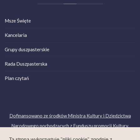
Msze Święte
Kancelaria
Grupy duszpasterskie
Rada Duszpasterska
Plan czytań
Dofinansowano ze środków Ministra Kultury i Dziedzictwa
Narodowego pochodzących z Funduszu promocji Kultury.
Copyright © 2019. Wszelkie prawa zastrzeżone.
Ta strona wykorzystuje "pliki cookie" zgodnie z