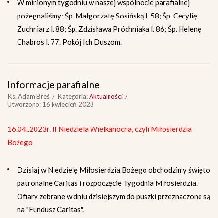
W minionym tygodniu w naszej wspólnocie parafialnej
pożegnaliśmy: Śp. Małgorzatę Sosińską l. 58; Śp. Cecylię
Zuchniarz l. 88; Śp. Zdzisława Próchniaka l. 86; Śp. Helenę
Chabros l. 77. Pokój Ich Duszom.
Informacje parafialne
Ks. Adam Breś
Kategoria:
Aktualności
Utworzono: 16 kwiecień 2023
16.04..2023r. II Niedziela Wielkanocna, czyli Miłosierdzia
Bożego
Dzisiaj w Niedzielę Miłosierdzia Bożego obchodzimy święto
patronalne Caritas i rozpoczęcie Tygodnia Miłosierdzia.
Ofiary zebrane w dniu dzisiejszym do puszki przeznaczone są
na "Fundusz Caritas".