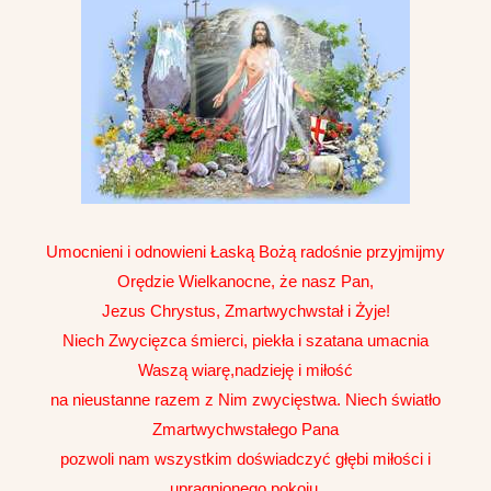
Umocnieni i odnowieni Łaską Bożą
ra
do
ś
nie przyjmijmy
Or
ę
dzie W
ielkano
cne,
ż
e nasz Pan,
Ż
Jezus Chrystus, Zmartwychwsta
ł
i
yje!
Niech Zwyci
ę
zca
ś
mierci, piek
ł
a i szatana umacnia
Waszą
wiar
ę
,nadzieję
i miłość
na nieustanne razem z
Nim zwyci
ę
stwa.
Niech
ś
wiat
ł
o
Zmartwych
wsta
ł
ego Pana
pozwoli nam wszystkim do
ś
wiadczy
ć
g
łę
bi mi
ł
o
ś
ci i
upragnionego pokoju.