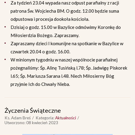
Za tydzień 23.04 wypada nasz odpust parafialny z racji
patrona Św. Wojciecha BM. O godz. 12.00 będzie suma
odpustowa i procesja dookoła kościoła.
Dzisiaj o godz. 15.00 w Bazylice odmówimy Koronkę do
Miłosierdzia Bożego. Zapraszamy.
Zapraszamy dzieci I komunijne na spotkanie w Bazylice w
czwartek 20.04 o godz. 16.00.
W minionym tygodniu w naszej wspólnocie parafialnej
pożegnaliśmy: Śp. Alinę Tusińską l.78; Śp. Jadwigę Piskorek
l.65; Śp. Mariusza Sarana l.48. Niech Miłosierny Bóg
przyjmie Ich do Chwały Nieba.
Życzenia Świąteczne
Ks. Adam Breś
Kategoria:
Aktualności
Utworzono: 08 kwiecień 2023