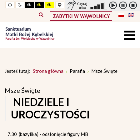
Widok
Widok
Wysoki
Wysoki
Wysoki
Pomniejszony
Powiększony
Zwiększ
Standarowy
standardowy
nocny
kontrast
kontrast
kontrast
rozmiar
rozmiar
odstępy
rozmiar
tryb
tryb
tryb
czcionki
czcionki
pomiędzy
czcionki
czarno
czarno
żółto
literami
-
-
-
biały
żółty
czarny
Jesteś tutaj:
Strona główna
Parafia
Msze Święte
Msze Święte
NIEDZIELE I
UROCZYSTOŚCI
7.30 (bazylika) - odsłonięcie figury MB