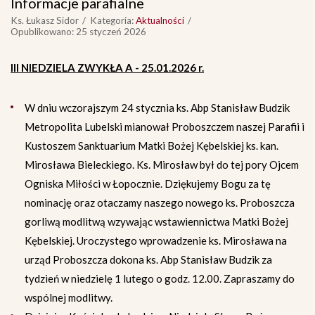
Informacje parafialne
Ks. Łukasz Sidor
Kategoria:
Aktualności
Opublikowano: 25 styczeń 2026
III NIEDZIELA ZWYKŁA A - 25.01.2026 r.
W dniu wczorajszym 24 stycznia ks. Abp Stanisław Budzik
Metropolita Lubelski mianował Proboszczem naszej Parafii i
Kustoszem Sanktuarium Matki Bożej Kębelskiej ks. kan.
Mirosława Bieleckiego. Ks. Mirosław był do tej pory Ojcem
Ogniska Miłości w Łopocznie. Dziękujemy Bogu za tę
nominację oraz otaczamy naszego nowego ks. Proboszcza
gorliwą modlitwą wzywając wstawiennictwa Matki Bożej
Kębelskiej. Uroczystego wprowadzenie ks. Mirosława na
urząd Proboszcza dokona ks. Abp Stanisław Budzik za
tydzień w niedzielę 1 lutego o godz. 12.00. Zapraszamy do
wspólnej modlitwy.