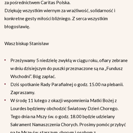
za pośrednictwem Caritas Polska.
Dziękuję wszystkim wiernym za wrażliwość, solidarność i
konkretne gesty miłości bliźniego. Z serca wszystkim
błogosławię.
Wasz biskup Stanisław
Przeżywamy 5 niedzielę zwykłą w ciągu roku, ofiary zebrane
w dniu dzisiejszym do puszki przeznaczone są na „Fundusz
Wschodni”. Bóg zapłać.
Dziś spotkanie Rady Parafialnej o godz. 15.00 na plebanii.
Zapraszamy.
W środę 11 lutego z okazji wspomnienia Matki Bożej z
Lourdes będziemy obchodzić Światowy Dzień Chorego.
Tego dnia na Mszy św. o godz. 18.00 będzie udzielany
Sakrament Namaszczenia Chorych. Prosimy pomóc przybyć
na tę Mszę św. starszym, chorym i osobom z