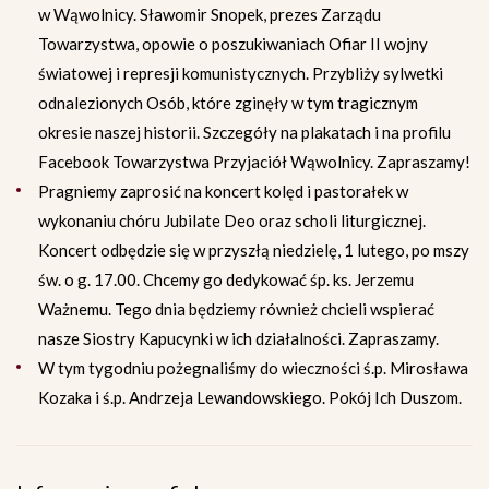
w Wąwolnicy. Sławomir Snopek, prezes Zarządu
Towarzystwa, opowie o poszukiwaniach Ofiar II wojny
światowej i represji komunistycznych. Przybliży sylwetki
odnalezionych Osób, które zginęły w tym tragicznym
okresie naszej historii. Szczegóły na plakatach i na profilu
Facebook Towarzystwa Przyjaciół Wąwolnicy. Zapraszamy!
Pragniemy zaprosić na koncert kolęd i pastorałek w
wykonaniu chóru Jubilate Deo oraz scholi liturgicznej.
Koncert odbędzie się w przyszłą niedzielę, 1 lutego, po mszy
św. o g. 17.00. Chcemy go dedykować śp. ks. Jerzemu
Ważnemu. Tego dnia będziemy również chcieli wspierać
nasze Siostry Kapucynki w ich działalności. Zapraszamy.
W tym tygodniu pożegnaliśmy do wieczności ś.p. Mirosława
Kozaka i ś.p. Andrzeja Lewandowskiego. Pokój Ich Duszom.