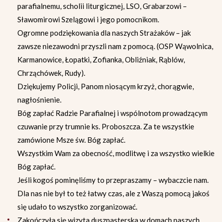
parafialnemu, scholii liturgicznej, LSO, Grabarzowi –
Sławomirowi Szelągowi i jego pomocnikom.
Ogromne podziękowania dla naszych Strażaków – jak
zawsze niezawodni przyszli nam z pomocą. (OSP Wąwolnica,
Karmanowice, Łopatki, Zofianka, Obliźniak, Rąblów,
Chrząchówek, Rudy).
Dziękujemy Policji, Panom niosącym krzyż, chorągwie,
nagłośnienie.
Bóg zapłać Radzie Parafialnej i wspólnotom prowadzącym
czuwanie przy trumnie ks. Proboszcza. Za te wszystkie
zamówione Msze św. Bóg zapłać.
Wszystkim Wam za obecność, modlitwę i za wszystko wielkie
Bóg zapłać.
Jeśli kogoś pominęliśmy to przepraszamy – wybaczcie nam.
Dla nas nie był to też łatwy czas, ale z Waszą pomocą jakoś
się udało to wszystko zorganizować.
Zakończyła się wizyta duszpasterska w domach naszych