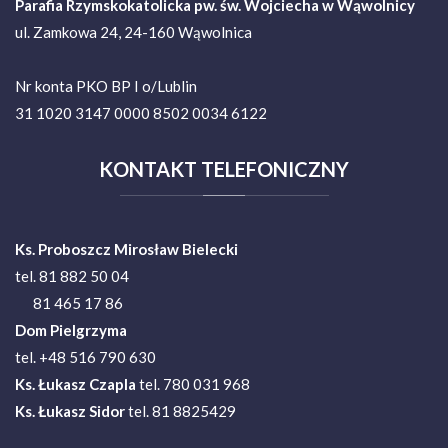
Parafia Rzymskokatolicka pw. św. Wojciecha w Wąwolnicy
ul. Zamkowa 24, 24-160 Wąwolnica
Nr konta PKO BP I o/Lublin
31 1020 3147 0000 8502 0034 6122
KONTAKT
TELEFONICZNY
Ks. Proboszcz Mirosław Bielecki
tel. 81 882 50 04
81 465 17 86
Dom Pielgrzyma
tel. +48 516 790 630
Ks.
Łukasz Czapla
tel. 780 031 968
Ks. Łukasz Sidor
tel. 81 8825429