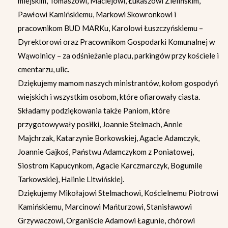
miejskim, Tomaszowi, Maciejowi, Łukaszowi Zielińskim,
Pawłowi Kamińskiemu, Markowi Skowronkowi i
pracownikom BUD MARKu, Karolowi Łuszczyńskiemu –
Dyrektorowi oraz Pracownikom Gospodarki Komunalnej w
Wąwolnicy – za odśnieżanie placu, parkingów przy kościele i
cmentarzu, ulic.
Dziękujemy mamom naszych ministrantów, kołom gospodyń
wiejskich i wszystkim osobom, które ofiarowały ciasta.
Składamy podziękowania także Paniom, które
przygotowywały posiłki, Joannie Stelmach, Annie
Majchrzak, Katarzynie Borkowskiej, Agacie Adamczyk,
Joannie Gajkoś, Państwu Adamczykom z Poniatowej,
Siostrom Kapucynkom, Agacie Karczmarczyk, Bogumile
Tarkowskiej, Halinie Litwińskiej.
Dziękujemy Mikołajowi Stelmachowi, Kościelnemu Piotrowi
Kamińskiemu, Marcinowi Mańturzowi, Stanisławowi
Grzywaczowi, Organiście Adamowi Łagunie, chórowi