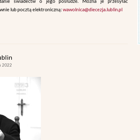
adanie świadectw o jego posłudze. Można je przesyłać
ownie lub pocztą elektroniczną:
wawolnica@diecezja.lublin.pl
ublin
ń 2022