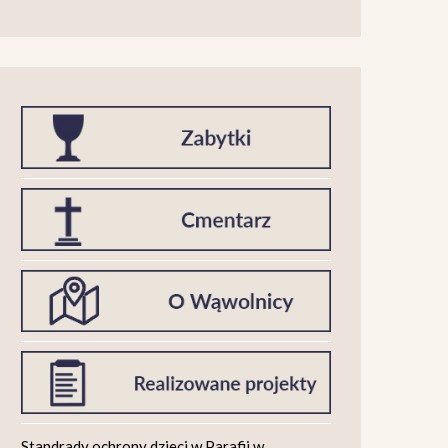
Standrady ochrony dzieci w Parafii w