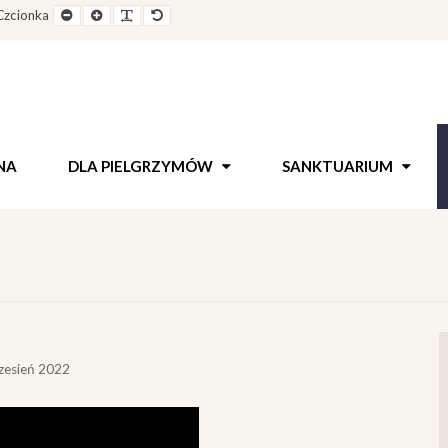
e
Pomniejszony
Powiększony
Zwiększ
Standarowy
Czcionka
out
rozmiar
rozmiar
odstępy
rozmiar
czcionki
czcionki
pomiędzy
czcionki
literami
NA
DLA PIELGRZYMÓW
SANKTUARIUM
zesień 2022