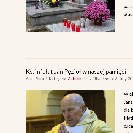
para
płat
Ks. infułat Jan Pęzioł w naszej pamięci
Artur Sura
Kategoria:
Aktualności
Utworzono: 21 luty 2
Wiel
Jana
dla 
Matk
cuda