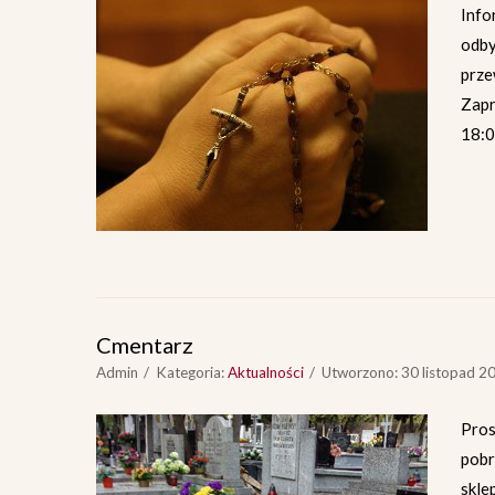
Info
odb
prz
Zapr
18:0
Cmentarz
Admin
Kategoria:
Aktualności
Utworzono: 30 listopad 2
Pros
pob
skle