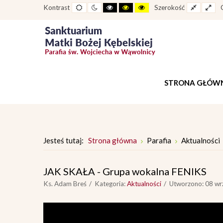
Widok
Widok
Wysoki
Wysoki
Wysoki
Fixed
Wid
Kontrast
Szerokość
standardowy
nocny
kontrast
kontrast
kontrast
layout
lay
tryb
tryb
tryb
czarno
czarno
żółto
-
-
-
biały
żółty
czarny
STRONA GŁÓW
Jesteś tutaj:
Strona główna
Parafia
Aktualności
JAK SKAŁA - Grupa wokalna FENIKS
Ks. Adam Breś
Kategoria:
Aktualności
Utworzono: 08 wr