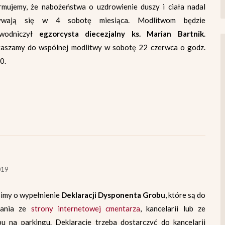
rmujemy, że nabożeństwa o uzdrowienie duszy i ciała nadal
ywają się w 4 sobotę miesiąca. Modlitwom będzie
ewodniczył
egzorcysta diecezjalny ks. Marian Bartnik
.
aszamy do wspólnej modlitwy w sobotę 22 czerwca o godz.
0.
019
imy o wypełnienie
Deklaracji Dysponenta Grobu
, które są do
rania ze
strony internetowej cmentarza
, kancelarii lub ze
pu na parkingu. Deklaracje trzeba dostarczyć do kancelarii