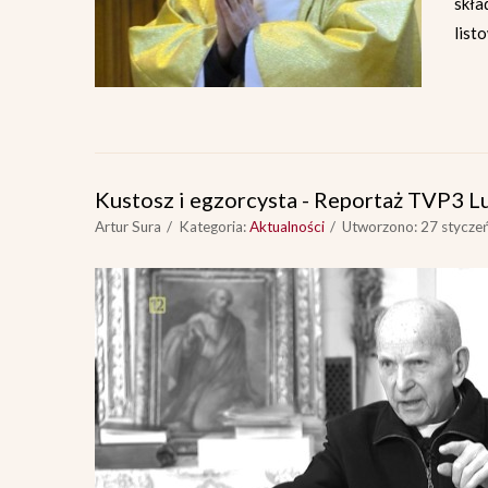
skł
list
Kustosz i egzorcysta - Reportaż TVP3 L
Artur Sura
Kategoria:
Aktualności
Utworzono: 27 stycze