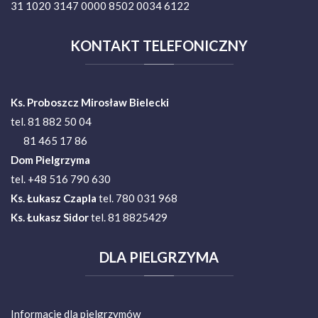
31 1020 3147 0000 8502 0034 6122
KONTAKT
TELEFONICZNY
Ks. Proboszcz Mirosław Bielecki
tel. 81 882 50 04
81 465 17 86
Dom Pielgrzyma
tel. +48 516 790 630
Ks.
Łukasz Czapla
tel. 780 031 968
Ks. Łukasz Sidor
tel. 81 8825429
DLA
PIELGRZYMA
Informacje dla pielgrzymów