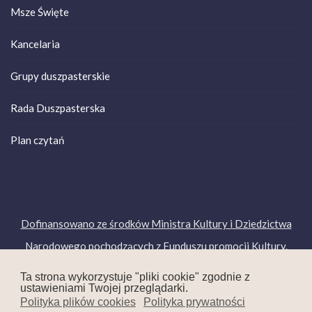
Msze Święte
Kancelaria
Grupy duszpasterskie
Rada Duszpasterska
Plan czytań
Dofinansowano ze środków Ministra Kultury i Dziedzictwa
Narodowego pochodzących z Funduszu promocji Kultury.
Copyright © 2019. Wszelkie prawa zastrzeżone.
Ta strona wykorzystuje "pliki cookie" zgodnie z
ustawieniami Twojej przeglądarki.
Polityka plików cookies
Polityka prywatności