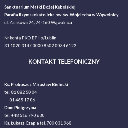
Sanktuarium Matki Bożej Kębelskiej
Parafia Rzymskokatolicka pw. św. Wojciecha w Wąwolnicy
ul. Zamkowa 24, 24-160 Wąwolnica
Nr konta PKO BP I o/Lublin
31 1020 3147 0000 8502 0034 6122
KONTAKT
TELEFONICZNY
Ks. Proboszcz Mirosław Bielecki
tel. 81 882 50 04
81 465 17 86
Dom Pielgrzyma
tel. +48 516 790 630
Ks.
Łukasz Czapla
tel. 780 031 968