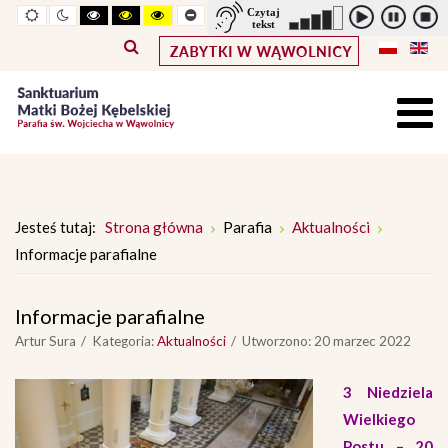
Widok
Widok
Wysoki
Wysoki
Wysoki
Pomniejszony
Powiększony
Zwiększ
Standarowy
standardowy
nocny
kontrast
kontrast
kontrast
rozmiar
rozmiar
odstępy
rozmiar
tryb
tryb
tryb
czcionki
czcionki
pomiędzy
czcionki
czarno
czarno
żółto
literami
-
-
-
biały
żółty
czarny
Jesteś tutaj:
Strona główna
Parafia
Aktualności
Informacje parafialne
Informacje parafialne
Artur Sura
Kategoria:
Aktualności
Utworzono: 20 marzec 2022
3 Niedziela
Wielkiego
Postu – 20