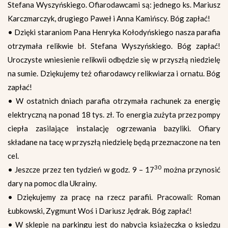
Stefana Wyszyńskiego. Ofiarodawcami są: jednego ks. Mariusz
Karczmarczyk, drugiego Paweł i Anna Kamińscy. Bóg zapłać!
• Dzięki staraniom Pana Henryka Kołodyńskiego nasza parafia
otrzymała relikwie bł. Stefana Wyszyńskiego. Bóg zapłać!
Uroczyste wniesienie relikwii odbędzie się w przyszłą niedzielę
na sumie. Dziękujemy też ofiarodawcy relikwiarza i ornatu. Bóg
zapłać!
• W ostatnich dniach parafia otrzymała rachunek za energię
elektryczną na ponad 18 tys. zł. To energia zużyta przez pompy
ciepła zasilające instalację ogrzewania bazyliki. Ofiary
składane na tacę w przyszłą niedzielę będą przeznaczone na ten
cel.
30
• Jeszcze przez ten tydzień w godz. 9 – 17
można przynosić
dary na pomoc dla Ukrainy.
• Dziękujemy za pracę na rzecz parafii. Pracowali: Roman
Łubkowski, Zygmunt Woś i Dariusz Jędrak. Bóg zapłać!
• W sklepie na parkingu jest do nabycia książeczka o księdzu