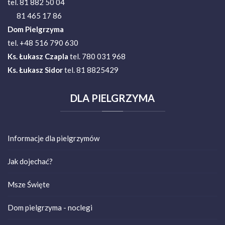
tel. 81 882 50 04
81 465 17 86
Dom Pielgrzyma
tel. +48 516 790 630
Ks.
Łukasz Czapla
tel. 780 031 968
Ks. Łukasz Sidor
tel. 81 8825429
DLA
PIELGRZYMA
Informacje dla pielgrzymów
Jak dojechać?
Msze Święte
Dom pielgrzyma - noclegi