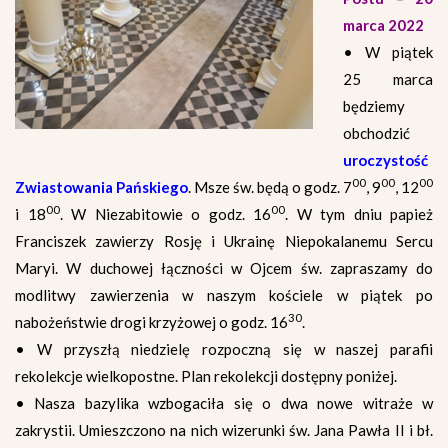
marca 2022
• W piątek
25 marca
będziemy
obchodzić
uroczystość
00
00
00
Zwiastowania Pańskiego
. Msze św. będą o godz. 7
, 9
, 12
00
00
i 18
. W Niezabitowie o godz. 16
. W tym dniu papież
Franciszek zawierzy Rosję i Ukrainę Niepokalanemu Sercu
Maryi. W duchowej łączności w Ojcem św. zapraszamy do
modlitwy zawierzenia w naszym kościele w piątek po
30
nabożeństwie drogi krzyżowej o godz. 16
.
• W przyszłą niedzielę rozpoczną się w naszej parafii
rekolekcje wielkopostne. Plan rekolekcji dostępny poniżej.
• Nasza bazylika wzbogaciła się o dwa nowe witraże w
zakrystii. Umieszczono na nich wizerunki św. Jana Pawła II i bł.