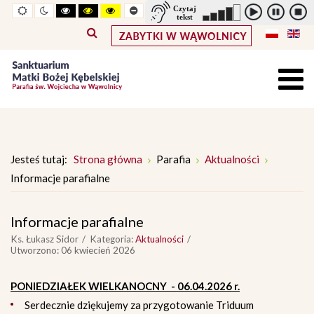
Widok
Widok
Wysoki
Wysoki
Wysoki
Pomniejszony
Powiększony
Zwiększ
Standarowy
standardowy
nocny
kontrast
kontrast
kontrast
rozmiar
rozmiar
odstępy
rozmiar
tryb
tryb
tryb
czcionki
czcionki
pomiędzy
czcionki
czarno
czarno
żółto
literami
-
-
-
biały
żółty
czarny
Jesteś tutaj:
Strona główna
Parafia
Aktualności
Informacje parafialne
Informacje parafialne
Ks. Łukasz Sidor
Kategoria:
Aktualności
Utworzono: 06 kwiecień 2026
PONIEDZIAŁEK WIELKANOCNY - 06.04.2026 r.
Serdecznie dziękujemy za przygotowanie Triduum