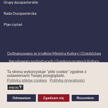
Grupy duszpasterskie
Rada Duszpasterska
Plan czytań
Dofinansowano ze środków Ministra Kultury i Dziedzictwa
Narodowego pochodzących z Funduszu promocji Kultury.
Copyright © 2019. Wszelkie prawa zastrzeżone.
Ta strona wykorzystuje "pliki cookie" zgodnie z
ustawieniami Twojej przeglądarki.
Polityka plików cookies
Polityka prywatności
więcej
◮
Odmawiam
Zgadzam się
Rozumiem
Projekt i realizacja
itee.pl