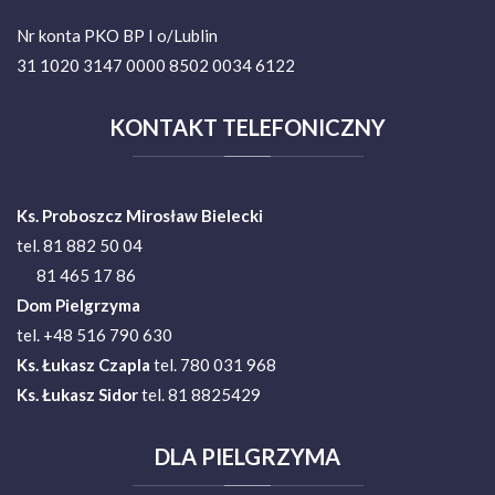
Nr konta PKO BP I o/Lublin
31 1020 3147 0000 8502 0034 6122
KONTAKT
TELEFONICZNY
Ks. Proboszcz Mirosław Bielecki
tel. 81 882 50 04
81 465 17 86
Dom Pielgrzyma
tel. +48 516 790 630
Ks.
Łukasz Czapla
tel. 780 031 968
Ks. Łukasz Sidor
tel. 81 8825429
DLA
PIELGRZYMA