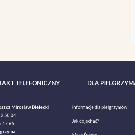
TAKT
TELEFONICZNY
DLA
PIELGRZYM
oszcz Mirosław Bielecki
Informacje dla pielgrzymów
82 50 04
Jak dojechać?
 17 86
lgrzyma
Msze Święte