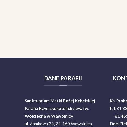
DANE
PARAFII
KON
Sanktuarium Matki Bożej Kębelskiej
Ks. Prob
Parafia Rzymskokatolicka pw. św.
tel. 81 8
Wojciecha w Wąwolnicy
81 465
ul. Zamkowa 24, 24-160 Wąwolnica
Dom Pie