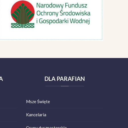
A
DLA
PARAFIAN
Msze Święte
Kancelaria
Grupy duszpasterskie