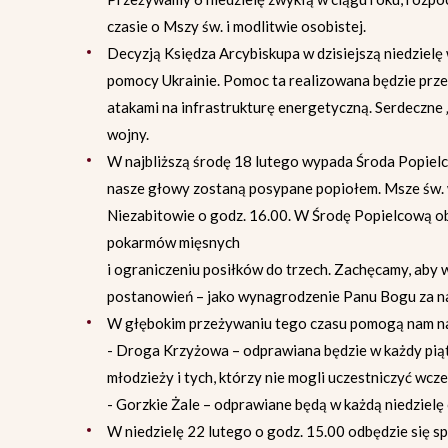
czasie o Mszy św. i modlitwie osobistej.
Decyzją Księdza Arcybiskupa w dzisiejszą niedzielę w
pomocy Ukrainie. Pomoc ta realizowana będzie przez
atakami na infrastrukturę energetyczną. Serdeczne „
wojny.
W najbliższą środę 18 lutego wypada Środa Popielc
nasze głowy zostaną posypane popiołem. Msze św. w
Niezabitowie o godz. 16.00. W Środę Popielcową ob
pokarmów mięsnych
i ograniczeniu posiłków do trzech. Zachęcamy, aby
postanowień – jako wynagrodzenie Panu Bogu za nas
W głębokim przeżywaniu tego czasu pomogą nam n
- Droga Krzyżowa – odprawiana będzie w każdy piątek
młodzieży i tych, którzy nie mogli uczestniczyć wcze
- Gorzkie Żale – odprawiane będą w każdą niedzielę 
W niedzielę 22 lutego o godz. 15.00 odbędzie się sp