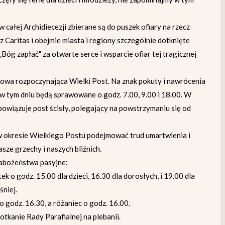
 całej Archidiecezji zbierane są do puszek ofiary na rzecz
 Caritas i obejmie miasta i regiony szczególnie dotknięte
Bóg zapłać" za otwarte serce i wsparcie ofiar tej tragicznej
owa rozpoczynająca Wielki Post. Na znak pokuty i nawrócenia
 tym dniu będą sprawowane o godz. 7.00, 9.00 i 18.00. W
owiązuje post ścisły, polegający na powstrzymaniu się od
 w okresie Wielkiego Postu podejmować trud umartwienia i
ze grzechy i naszych bliźnich.
abożeństwa pasyjne:
 o godz. 15.00 dla dzieci, 16.30 dla dorosłych, i 19.00 dla
śniej.
o godz. 16.30, a różaniec o godz. 16.00.
otkanie Rady Parafialnej na plebanii.