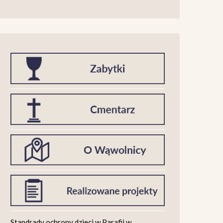
Standrady ochrony dzieci w Parafii w