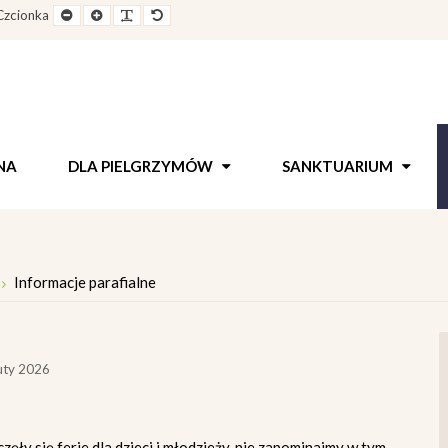
e
Pomniejszony
Powiększony
Zwiększ
Standarowy
Czcionka
out
rozmiar
rozmiar
odstępy
rozmiar
czcionki
czcionki
pomiędzy
czcionki
literami
NA
DLA PIELGRZYMÓW
SANKTUARIUM
Informacje parafialne
uty 2026
ęły się ferie dla dzieci i młodzieży, nie zapominajmy w tym