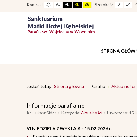
Widok
Widok
Wysoki
Wysoki
Wysoki
Fixed
Wid
Kontrast
Szerokość
standardowy
nocny
kontrast
kontrast
kontrast
layout
lay
tryb
tryb
tryb
czarno
czarno
żółto
-
-
-
biały
żółty
czarny
STRONA GŁÓW
Jesteś tutaj:
Strona główna
Parafia
Aktualności
Informacje parafialne
Ks. Łukasz Sidor
Kategoria:
Aktualności
Utworzono: 15 l
VI NIEDZIELA ZWYKŁA A - 15.02.2026 r.
Przeżywamy 6 niedzielę zwykłą w ciągu roku, rozpocz