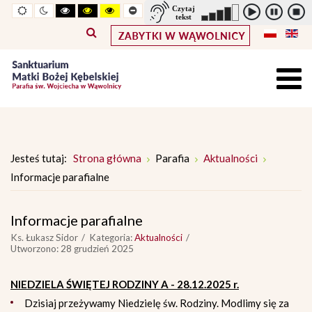
Widok
Widok
Wysoki
Wysoki
Wysoki
Pomniejszony
Powiększony
Zwiększ
Standarowy
standardowy
nocny
kontrast
kontrast
kontrast
rozmiar
rozmiar
odstępy
rozmiar
tryb
tryb
tryb
czcionki
czcionki
pomiędzy
czcionki
czarno
czarno
żółto
literami
-
-
-
biały
żółty
czarny
Jesteś tutaj:
Strona główna
Parafia
Aktualności
Informacje parafialne
Informacje parafialne
Ks. Łukasz Sidor
Kategoria:
Aktualności
Utworzono: 28 grudzień 2025
NIEDZIELA ŚWIĘTEJ RODZINY A - 28.12.2025 r.
Dzisiaj przeżywamy Niedzielę św. Rodziny. Modlimy się za