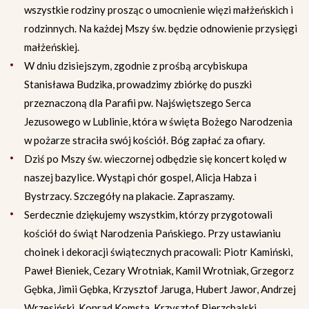
wszystkie rodziny prosząc o umocnienie więzi małżeńskich i
rodzinnych. Na każdej Mszy św. będzie odnowienie przysięgi
małżeńskiej.
W dniu dzisiejszym, zgodnie z prośbą arcybiskupa
Stanisława Budzika, prowadzimy zbiórkę do puszki
przeznaczoną dla Parafii pw. Najświętszego Serca
Jezusowego w Lublinie, która w święta Bożego Narodzenia
w pożarze straciła swój kościół. Bóg zapłać za ofiary.
Dziś po Mszy św. wieczornej odbędzie się koncert kolęd w
naszej bazylice. Wystąpi chór gospel, Alicja Habza i
Bystrzacy. Szczegóły na plakacie. Zapraszamy.
Serdecznie dziękujemy wszystkim, którzy przygotowali
kościół do świąt Narodzenia Pańskiego. Przy ustawianiu
choinek i dekoracji świątecznych pracowali: Piotr Kamiński,
Paweł Bieniek, Cezary Wrotniak, Kamil Wrotniak, Grzegorz
Gębka, Jimii Gębka, Krzysztof Jaruga, Hubert Jawor, Andrzej
Wrzesiński, Konrad Komsta, Krzysztof Pierzchalski,