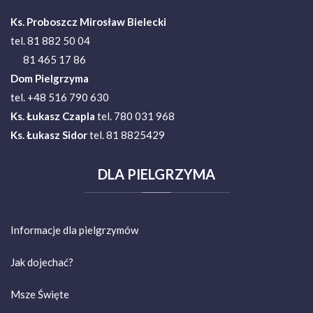
Ks. Proboszcz Mirosław Bielecki
tel. 81 882 50 04
81 465 17 86
Dom Pielgrzyma
tel. +48 516 790 630
Ks.
Łukasz Czapla
tel. 780 031 968
Ks. Łukasz Sidor
tel. 81 8825429
DLA
PIELGRZYMA
Informacje dla pielgrzymów
Jak dojechać?
Msze Święte