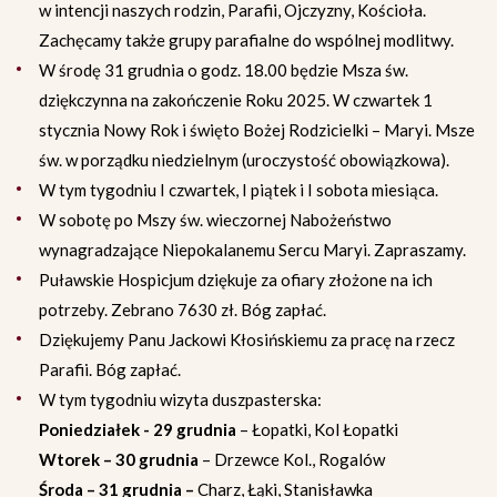
w intencji naszych rodzin, Parafii, Ojczyzny, Kościoła.
Zachęcamy także grupy parafialne do wspólnej modlitwy.
W środę 31 grudnia o godz. 18.00 będzie Msza św.
dziękczynna na zakończenie Roku 2025. W czwartek 1
stycznia Nowy Rok i święto Bożej Rodzicielki – Maryi. Msze
św. w porządku niedzielnym (uroczystość obowiązkowa).
W tym tygodniu I czwartek, I piątek i I sobota miesiąca.
W sobotę po Mszy św. wieczornej Nabożeństwo
wynagradzające Niepokalanemu Sercu Maryi. Zapraszamy.
Puławskie Hospicjum dziękuje za ofiary złożone na ich
potrzeby. Zebrano 7630 zł. Bóg zapłać.
Dziękujemy Panu Jackowi Kłosińskiemu za pracę na rzecz
Parafii. Bóg zapłać.
W tym tygodniu wizyta duszpasterska:
Poniedziałek - 29 grudnia
– Łopatki, Kol Łopatki
Wtorek – 30 grudnia
– Drzewce Kol., Rogalów
Środa – 31 grudnia –
Charz, Łąki, Stanisławka