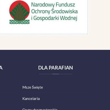
A
DLA
PARAFIAN
Msze Święte
Kancelaria
Grupy duszpasterskie