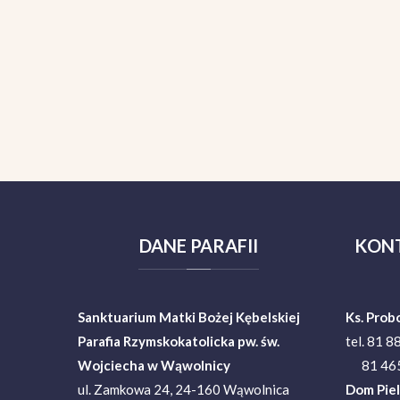
DANE
PARAFII
KON
Sanktuarium Matki Bożej Kębelskiej
Ks. Prob
Parafia Rzymskokatolicka pw. św.
tel. 81 8
Wojciecha w Wąwolnicy
81 465
ul. Zamkowa 24, 24-160 Wąwolnica
Dom Pie