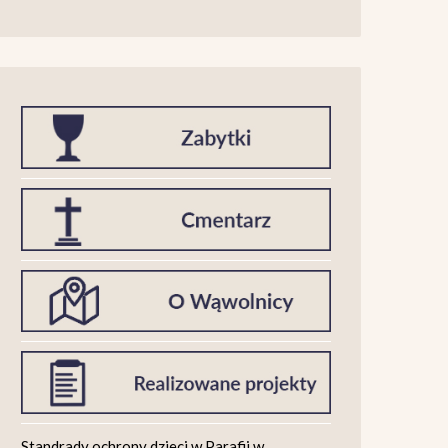
Standrady ochrony dzieci w Parafii w