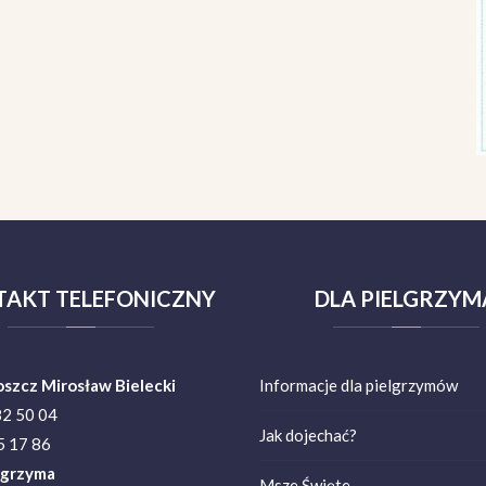
TAKT
TELEFONICZNY
DLA
PIELGRZYM
oszcz Mirosław Bielecki
Informacje dla pielgrzymów
82 50 04
Jak dojechać?
 17 86
lgrzyma
Msze Święte