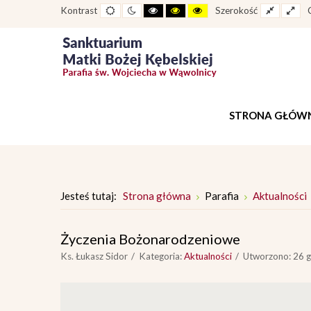
Widok
Widok
Wysoki
Wysoki
Wysoki
Fixed
Wid
Kontrast
Szerokość
standardowy
nocny
kontrast
kontrast
kontrast
layout
lay
tryb
tryb
tryb
czarno
czarno
żółto
-
-
-
biały
żółty
czarny
STRONA GŁÓW
Jesteś tutaj:
Strona główna
Parafia
Aktualności
Życzenia Bożonarodzeniowe
Ks. Łukasz Sidor
Kategoria:
Aktualności
Utworzono: 26 