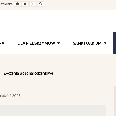
e
Pomniejszony
Powiększony
Zwiększ
Standarowy
Czcionka
out
rozmiar
rozmiar
odstępy
rozmiar
czcionki
czcionki
pomiędzy
czcionki
literami
NA
DLA PIELGRZYMÓW
SANKTUARIUM
Życzenia Bożonarodzeniowe
grudzień 2025