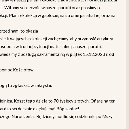
ej. Witamy serdecznie w naszej parafii oraz prosimy o
cji. Plan rekolekcji w gablocie, na stronie parafialnej oraz na
przed nami to okazja
ie trwających rekolekcji zachęcamy, aby przynosić artykuły
obom w trudnej sytuacji materialnej z naszej parafii.
wiedzimy z posługą sakramentalną w piątek 15.12.2023 r. od
a pomoc Kościołowi
ogą to zgłaszać w zakrystii.
lnica. Koszt tego dzieła to 70 tysięcy złotych. Ofiarę na ten
Bardzo serdecznie dziękujemy! Bóg zapłać!
żego Narodzenia. Będziemy modlić się codziennie po Mszy