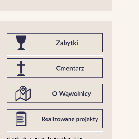
Standrady ochrony dzieci w Parafii w