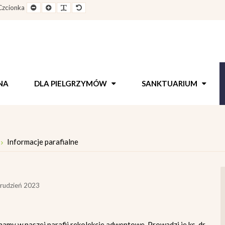
e
Pomniejszony
Powiększony
Zwiększ
Standarowy
Czcionka
out
rozmiar
rozmiar
odstępy
rozmiar
czcionki
czcionki
pomiędzy
czcionki
literami
NA
DLA PIELGRZYMÓW
SANKTUARIUM
Informacje parafialne
grudzień 2023
amy w naszej parafii rekolekcje adwentowe. Prowadzi je ks. dr