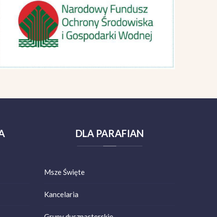
A
DLA
PARAFIAN
Msze Święte
Kancelaria
Grupy duszpasterskie