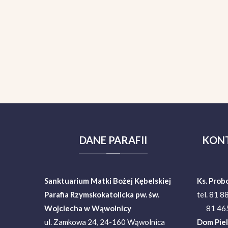
DANE
PARAFII
KON
Sanktuarium Matki Bożej Kębelskiej
Ks. Prob
Parafia Rzymskokatolicka pw. św.
tel. 81 8
Wojciecha w Wąwolnicy
81 465
ul. Zamkowa 24, 24-160 Wąwolnica
Dom Pie