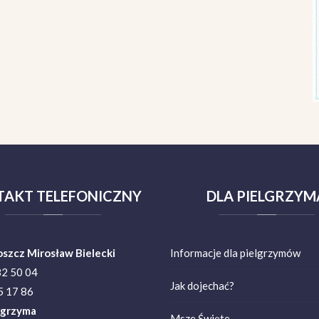
TAKT
TELEFONICZNY
DLA
PIELGRZYM
oszcz Mirosław Bielecki
Informacje dla pielgrzymów
82 50 04
Jak dojechać?
 17 86
lgrzyma
Msze Święte