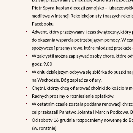
Piotr Spyra, kapłan diecezji zamojsko – lubaczowski
modlitwę w intencji Rekolekcjonisty i naszych rekolek
Facebooku.
Adwent, który przeżywamy i czas świąteczny, który 
do okazania wsparcia potrzebującym pomocy. W czas
spożywcze i przemysłowe, które młodzież przekaże os
W zakrystii można zapisywać osoby chore, które od
godz. 9.00
W dniu dzisiejszym odbywa się zbiórka do puszki n
na Wschodzie. Bóg zapłać za ofiary.
Chętni, którzy chcą ofiarować choinki do kościoła m
Radnych prosimy o rozniesienie opłatków.
W ostatnim czasie została poddana renowacji chrzcie
cel przekazali Państwo Jolanta i Marcin Podkowa. 
Od soboty 16 grudnia rozpoczniemy nowennę do Bo
św. roratniej