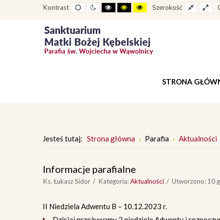
Widok
Widok
Wysoki
Wysoki
Wysoki
Fixed
Wid
Kontrast
Szerokość
standardowy
nocny
kontrast
kontrast
kontrast
layout
lay
tryb
tryb
tryb
czarno
czarno
żółto
-
-
-
biały
żółty
czarny
STRONA GŁÓW
Jesteś tutaj:
Strona główna
Parafia
Aktualności
Informacje parafialne
Ks. Łukasz Sidor
Kategoria:
Aktualności
Utworzono: 10 
II Niedziela Adwentu B – 10.12.2023 r.
Dzisiaj przeżywamy 2 niedzielę Adwentu i rozpoczyn