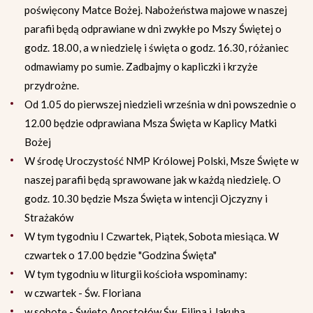
poświęcony Matce Bożej. Nabożeństwa majowe w naszej
parafii będą odprawiane w dni zwykłe po Mszy Świętej o
godz. 18.00, a w niedzielę i święta o godz. 16.30, różaniec
odmawiamy po sumie. Zadbajmy o kapliczki i krzyże
przydrożne.
Od 1.05 do pierwszej niedzieli września w dni powszednie o
12.00 będzie odprawiana Msza Święta w Kaplicy Matki
Bożej
W środę Uroczystość NMP Królowej Polski, Msze Święte w
naszej parafii będą sprawowane jak w każdą niedzielę. O
godz. 10.30 będzie Msza Święta w intencji Ojczyzny i
Strażaków
W tym tygodniu I Czwartek, Piątek, Sobota miesiąca. W
czwartek o 17.00 będzie "Godzina Święta"
W tym tygodniu w liturgii kościoła wspominamy:
w czwartek - Św. Floriana
w sobotę - Święto Apostołów Św. Filipa i Jakuba