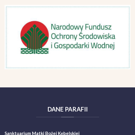
DANE
PARAFII
Sanktuarium Matki Bożej Kębelskiej