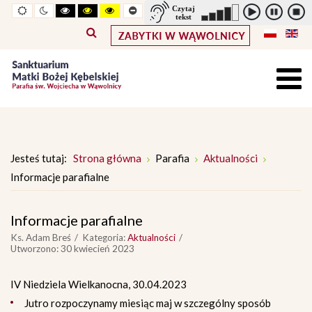
Widok
Widok
Wysoki
Wysoki
Wysoki
Pomniejszony
Powiększony
Zwiększ
Standarowy
standardowy
nocny
kontrast
kontrast
kontrast
rozmiar
rozmiar
odstępy
rozmiar
tryb
tryb
tryb
czcionki
czcionki
pomiędzy
czcionki
czarno
czarno
żółto
literami
-
-
-
biały
żółty
czarny
Jesteś tutaj:
Strona główna
Parafia
Aktualności
Informacje parafialne
Informacje parafialne
Ks. Adam Breś
Kategoria:
Aktualności
Utworzono: 30 kwiecień 2023
IV Niedziela Wielkanocna, 30.04.2023
Jutro rozpoczynamy miesiąc maj w szczególny sposób