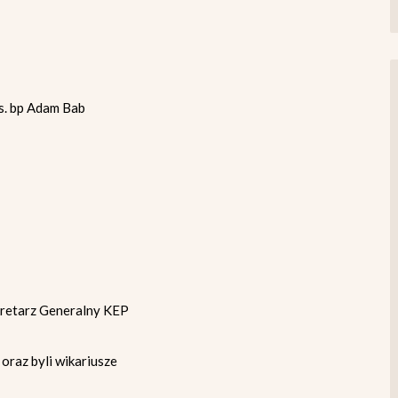
s. bp Adam Bab
tarz Generalny KEP
 oraz byli wikariusze