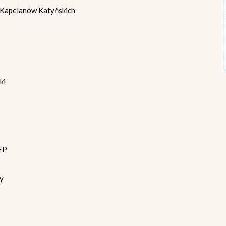
j Kapelanów Katyńskich
ki
KEP
y