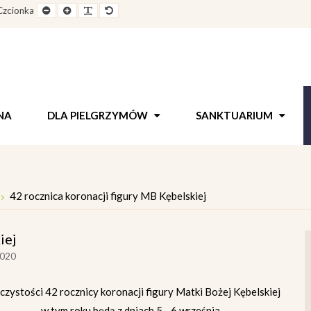
e
Pomniejszony
Powiększony
Zwiększ
Standarowy
Czcionka
out
rozmiar
rozmiar
odstępy
rozmiar
czcionki
czcionki
pomiędzy
czcionki
literami
NA
DLA PIELGRZYMÓW
SANKTUARIUM
42 rocznica koronacji figury MB Kębelskiej
iej
2020
czystości 42 rocznicy koronacji figury Matki Bożej Kębelskiej
w tym roku będą z dniach 5 - 6 września.