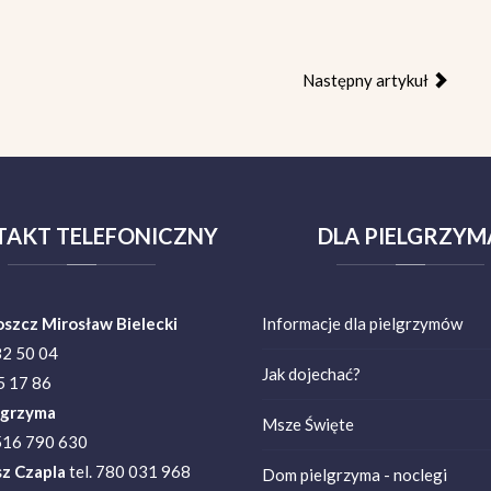
Następny artykuł
TAKT
TELEFONICZNY
DLA
PIELGRZYM
oszcz Mirosław Bielecki
Informacje dla pielgrzymów
82 50 04
Jak dojechać?
 17 86
lgrzyma
Msze Święte
 516 790 630
z Czapla
tel. 780 031 968
Dom pielgrzyma - noclegi