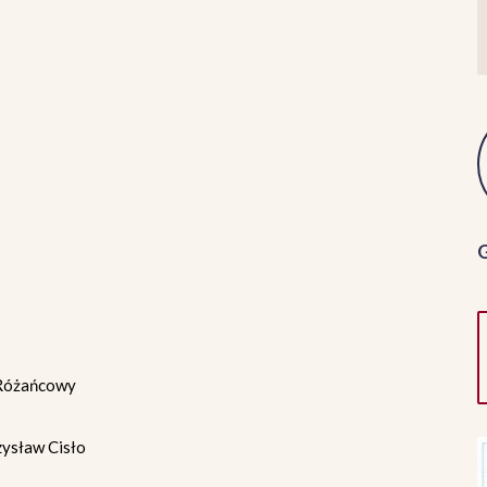
 Różańcowy
zysław Cisło