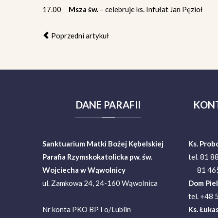
17.00
Msza św.
– celebruje ks. Infułat Jan Pęzioł
Poprzedni artykuł
DANE
PARAFII
KON
Sanktuarium Matki Bożej Kębelskiej
Ks. Prob
Parafia Rzymskokatolicka pw. św.
tel. 81 8
Wojciecha w Wąwolnicy
81 465
ul. Zamkowa 24, 24-160 Wąwolnica
Dom Pie
tel. +48
Nr konta PKO BP I o/Lublin
Ks.
Łukas