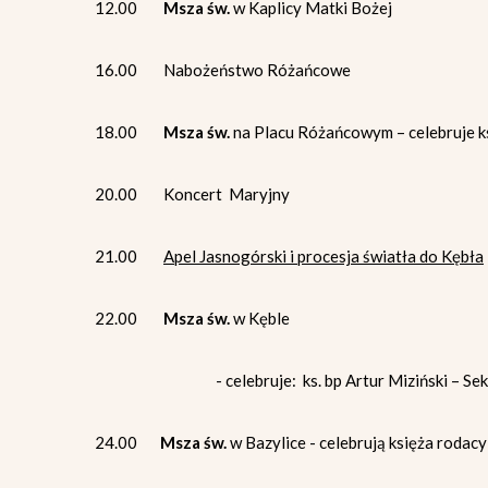
12.00
Msza św.
w Kaplicy Matki Bożej
16.00 Nabożeństwo Różańcowe
18.00
Msza św.
na Placu Różańcowym – celebruje k
20.00 Koncert Maryjny
21.00
Apel Jasnogórski i procesja światła do Kębła
22.00
Msza św.
w Kęble
- celebruje: ks. bp Artur Miziński – Sekre
24.00
Msza św.
w Bazylice - celebrują księża rodacy