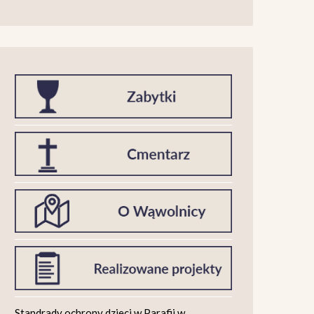
Standrady ochrony dzieci w Parafii w