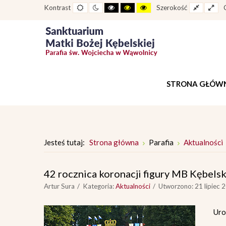
Widok
Widok
Wysoki
Wysoki
Wysoki
Fixed
Wid
Kontrast
Szerokość
standardowy
nocny
kontrast
kontrast
kontrast
layout
lay
tryb
tryb
tryb
czarno
czarno
żółto
-
-
-
biały
żółty
czarny
STRONA GŁÓW
Jesteś tutaj:
Strona główna
Parafia
Aktualności
42 rocznica koronacji figury MB Kębelsk
Artur Sura
Kategoria:
Aktualności
Utworzono: 21 lipiec 
Uro