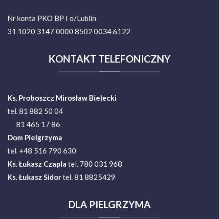
Nr konta PKO BP I o/Lublin
31 1020 3147 0000 8502 0034 6122
KONTAKT
TELEFONICZNY
Ks. Proboszcz Mirosław Bielecki
tel. 81 882 50 04
81 465 17 86
Dom Pielgrzyma
tel. +48 516 790 630
Ks.
Łukasz Czapla
tel. 780 031 968
Ks. Łukasz Sidor
tel. 81 8825429
DLA
PIELGRZYMA