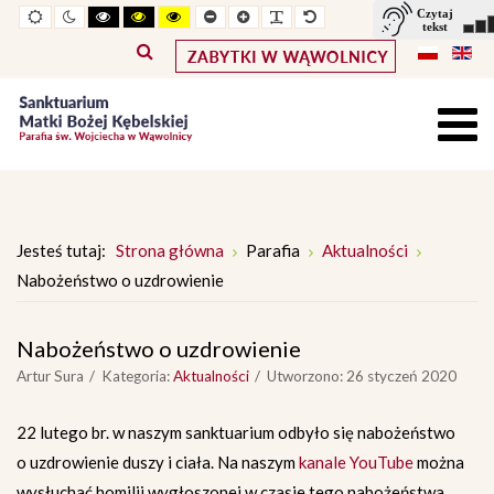
Widok
Widok
Wysoki
Wysoki
Wysoki
Pomniejszony
Powiększony
Zwiększ
Standarowy
standardowy
nocny
kontrast
kontrast
kontrast
rozmiar
rozmiar
odstępy
rozmiar
tryb
tryb
tryb
czcionki
czcionki
pomiędzy
czcionki
czarno
czarno
żółto
literami
-
-
-
biały
żółty
czarny
Jesteś tutaj:
Strona główna
Parafia
Aktualności
Nabożeństwo o uzdrowienie
Nabożeństwo o uzdrowienie
Artur Sura
Kategoria:
Aktualności
Utworzono: 26 styczeń 2020
22 lutego
br. w naszym sanktuarium odbyło się nabożeństwo
o uzdrowienie duszy i ciała. Na naszym
kanale YouTube
można
wysłuchać homilii wygłoszonej w czasie tego nabożeństwa