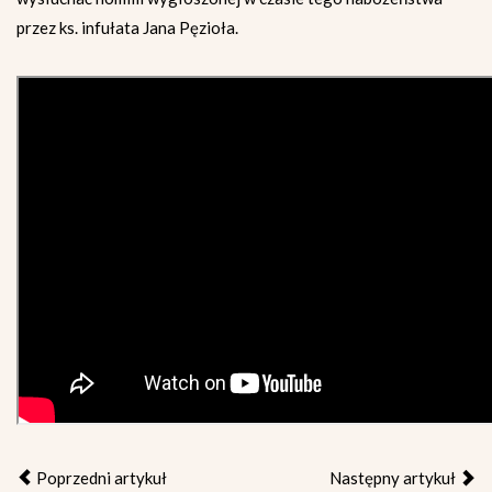
przez ks. infułata Jana Pęzioła.
Poprzedni artykuł
Następny artykuł