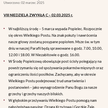
Utworzono: 02 marzec 2025
VIII NIEDZIELA ZWYKŁA C – 02.03.2025 r.
W najbliższą środę – 5 marca wypada Popielec. Rozpocznie
się okres Wielkiego Postu. Na znak pokuty i nawrócenia
nasze głowy zostaną posypane popiołem. Msze św. w tym
dniu w naszej Parafii będą sprawowane o godz. 7.00, 10.00,
12.00 i 18.00. W Niezabitowie o godz. 16.00.
W Środę Popielcową obowiązuje post ścisły polegający na
powstrzymaniu się od spożywania pokarmów mięsnych oraz
ograniczeniu ilości posiłków. Zachęcamy, aby w okresie
Wielkiego Postu podejmować trud umartwienia i
postanowień – jako wynagrodzenie Panu Bogu za nasze
grzechy i grzechy naszych bliskich.
W głębokim przeżywaniu Wielkiego Postu pomogą nam
nabożeństwa pasyjne: Droga Krzyżowa i Gorzkie Żale.