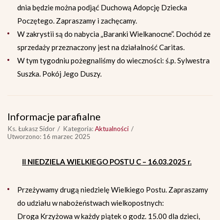
dnia będzie można podjąć Duchową Adopcję Dziecka
Poczętego. Zapraszamy i zachęcamy.
W zakrystii są do nabycia „Baranki Wielkanocne”. Dochód ze
sprzedaży przeznaczony jest na działalność Caritas.
W tym tygodniu pożegnaliśmy do wieczności: ś.p. Sylwestra
Suszka. Pokój Jego Duszy.
Informacje parafialne
Ks. Łukasz Sidor
Kategoria:
Aktualności
Utworzono: 16 marzec 2025
II
NIEDZIELA WIELKIEGO POSTU C – 16.03.2025 r.
Przeżywamy drugą niedzielę Wielkiego Postu. Zapraszamy
do udziału w nabożeństwach wielkopostnych:
Droga Krzyżowa w każdy piątek o godz. 15.00 dla dzieci,