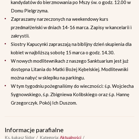
kandydatów do bierzmowania po Mszy św. o godz. 12.00 w
Domu Pielgrzyma.
Zapraszamy narzeczonych na weekendowy kurs
przedmałżeński w dniach 14-16 marca. Zapisy w kancelarii i
zakrystii.
Siostry Kapucynki zapraszają na biblijny dzień skupienia dla
kobiet w najbliższą sobotę 15 marca o godz. 14.30.
W nowych modlitewnikach z naszego Sanktuarium jest już
dostępna Litania do Matki Bożej Kębelskiej. Modlitewniki
można nabyć w sklepiku na parkingu.
W tym tygodniu pożegnaliśmy do wieczności: ś.p. Wojciecha
Sygnowskiego, ś.p. Zbigniewa Kolibskiego oraz ś.p. Hannę
Grzegorczyk. Pokój Ich Duszom.
Informacje parafialne
Ks. Łukasz Sidor
Kategoria:
Aktualności