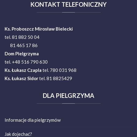
KONTAKT
TELEFONICZNY
Ks. Proboszcz Mirosław Bielecki
tel. 81 882 50 04
81 465 17 86
Dom Pielgrzyma
tel. +48 516 790 630
Ks.
Łukasz Czapla
tel. 780 031 968
Ks. Łukasz Sidor
tel. 81 8825429
DLA
PIELGRZYMA
Informacje dla pielgrzymów
Jak dojechać?