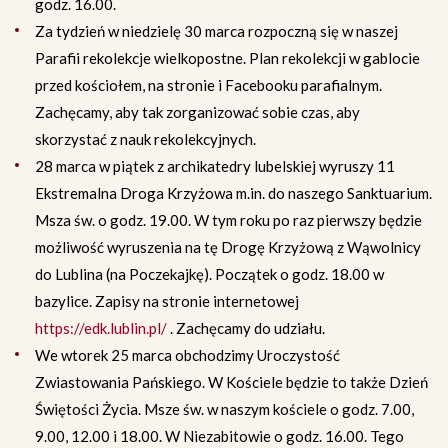
godz. 16.00.
Za tydzień w niedzielę 30 marca rozpoczną się w naszej
Parafii rekolekcje wielkopostne. Plan rekolekcji w gablocie
przed kościołem, na stronie i Facebooku parafialnym.
Zachęcamy, aby tak zorganizować sobie czas, aby
skorzystać z nauk rekolekcyjnych.
28 marca w piątek z archikatedry lubelskiej wyruszy 11
Ekstremalna Droga Krzyżowa m.in. do naszego Sanktuarium.
Msza św. o godz. 19.00. W tym roku po raz pierwszy będzie
możliwość wyruszenia na tę Drogę Krzyżową z Wąwolnicy
do Lublina (na Poczekajkę). Początek o godz. 18.00 w
bazylice. Zapisy na stronie internetowej
https://edk.lublin.pl/
. Zachęcamy do udziału.
We wtorek 25 marca obchodzimy Uroczystość
Zwiastowania Pańskiego. W Kościele będzie to także Dzień
Świętości Życia. Msze św. w naszym kościele o godz. 7.00,
9.00, 12.00 i 18.00. W Niezabitowie o godz. 16.00. Tego