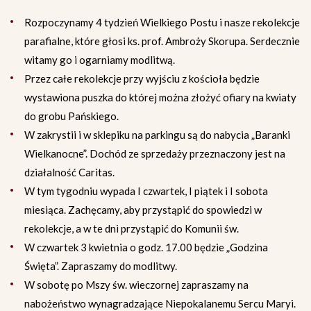
Rozpoczynamy 4 tydzień Wielkiego Postu i nasze rekolekcje
parafialne, które głosi ks. prof. Ambroży Skorupa. Serdecznie
witamy go i ogarniamy modlitwą.
Przez całe rekolekcje przy wyjściu z kościoła będzie
wystawiona puszka do której można złożyć ofiary na kwiaty
do grobu Pańskiego.
W zakrystii i w sklepiku na parkingu są do nabycia „Baranki
Wielkanocne”. Dochód ze sprzedaży przeznaczony jest na
działalność Caritas.
W tym tygodniu wypada I czwartek, I piątek i I sobota
miesiąca. Zachęcamy, aby przystąpić do spowiedzi w
rekolekcje, a w te dni przystąpić do Komunii św.
W czwartek 3 kwietnia o godz. 17.00 będzie „Godzina
Święta”. Zapraszamy do modlitwy.
W sobotę po Mszy św. wieczornej zapraszamy na
nabożeństwo wynagradzające Niepokalanemu Sercu Maryi.