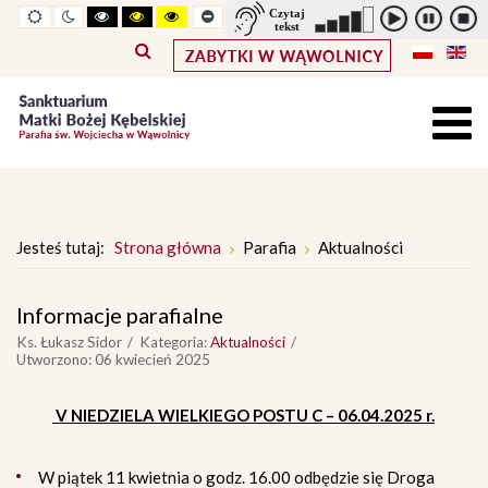
Widok
Widok
Wysoki
Wysoki
Wysoki
Pomniejszony
Powiększony
Zwiększ
Standarowy
standardowy
nocny
kontrast
kontrast
kontrast
rozmiar
rozmiar
odstępy
rozmiar
tryb
tryb
tryb
czcionki
czcionki
pomiędzy
czcionki
czarno
czarno
żółto
literami
-
-
-
biały
żółty
czarny
Jesteś tutaj:
Strona główna
Parafia
Aktualności
Informacje parafialne
Ks. Łukasz Sidor
Kategoria:
Aktualności
Utworzono: 06 kwiecień 2025
V NIEDZIELA WIELKIEGO POSTU C – 06.04.2025 r.
W piątek 11 kwietnia o godz. 16.00 odbędzie się Droga