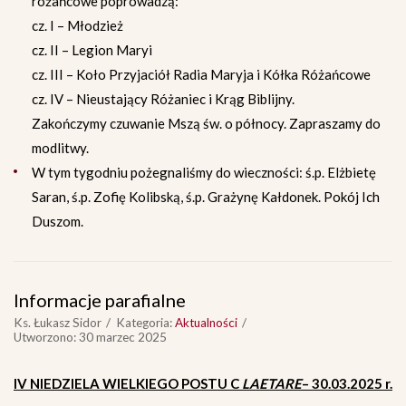
różańcowe poprowadzą:
cz. I – Młodzież
cz. II – Legion Maryi
cz. III – Koło Przyjaciół Radia Maryja i Kółka Różańcowe
cz. IV – Nieustający Różaniec i Krąg Biblijny.
Zakończymy czuwanie Mszą św. o północy. Zapraszamy do
modlitwy.
W tym tygodniu pożegnaliśmy do wieczności: ś.p. Elżbietę
Saran, ś.p. Zofię Kolibską, ś.p. Grażynę Kałdonek. Pokój Ich
Duszom.
Informacje parafialne
Ks. Łukasz Sidor
Kategoria:
Aktualności
Utworzono: 30 marzec 2025
IV NIEDZIELA WIELKIEGO POSTU C
LAETARE
– 30.03.2025 r.