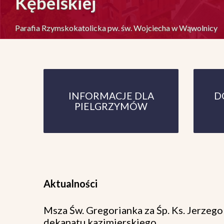
Kębelskiej
Parafia Rzymskokatolicka pw. św. Wojciecha w Wąwolnicy
INFORMACJE DLA
D
PIELGRZYMÓW
Aktualności
Msza Św. Gregorianka za Śp. Ks. Jerze
dekanatu kazimierskiego