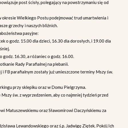
owiązuje post ścisły, polegający na powstrzymaniu się od
 w okresie Wielkiego Postu podejmować trud umartwienia i
ze grzechy i naszych bliźnich.
abożeństwa pasyjne:
 o godz. 15.00 dla dzieci, 16.30 dla dorosłych, i 19.00 dla
śniej.
o godz. 16.30, a różaniec o godz. 16.00.
otkanie Rady Parafialnej na plebanii.
j i FB parafialnym zostały już umieszczone terminy Mszy św.
arkingu przy sklepiku oraz w Domu Pielgrzyma.
e Mszy św. z wyprzedzeniem, aby co najmniej tydzień przed
owi Matuszewskiemu oraz Sławomirowi Daczyńskiemu za
dzisława Lewandowskiego oraz ś.p. Jadwigę Ziętek. Pokój Ich