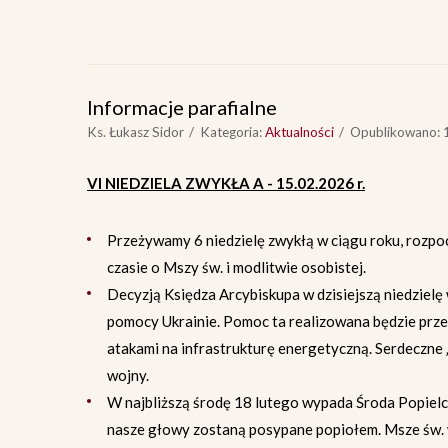
Informacje parafialne
Ks. Łukasz Sidor
Kategoria:
Aktualności
Opublikowano: 1
VI NIEDZIELA ZWYKŁA A - 15.02.2026 r.
Przeżywamy 6 niedzielę zwykłą w ciągu roku, rozpocz
czasie o Mszy św. i modlitwie osobistej.
Decyzją Księdza Arcybiskupa w dzisiejszą niedzielę w
pomocy Ukrainie. Pomoc ta realizowana będzie przez
atakami na infrastrukturę energetyczną. Serdeczne „
wojny.
W najbliższą środę 18 lutego wypada Środa Popielc
nasze głowy zostaną posypane popiołem. Msze św. w