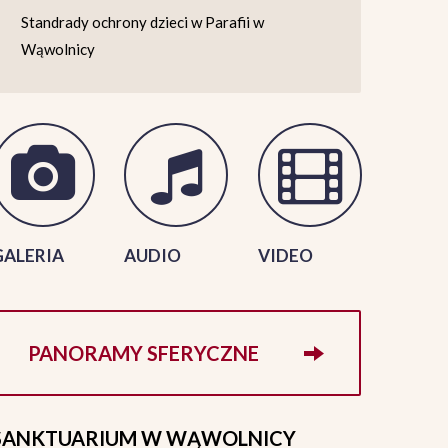
Standrady ochrony dzieci w Parafii w
Wąwolnicy
GALERIA
AUDIO
VIDEO
PANORAMY SFERYCZNE
SANKTUARIUM
W WĄWOLNICY