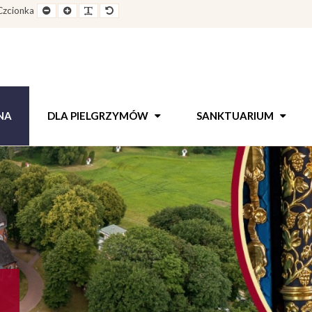
e
Pomniejszony
Powiększony
Zwiększ
Standarowy
Czcionka
out
rozmiar
rozmiar
odstępy
rozmiar
czcionki
czcionki
pomiędzy
czcionki
literami
NA
DLA PIELGRZYMÓW
SANKTUARIUM