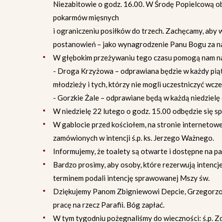
Niezabitowie o godz. 16.00. W Środę Popielcową ob
pokarmów mięsnych
i ograniczeniu posiłków do trzech. Zachęcamy, aby
postanowień – jako wynagrodzenie Panu Bogu za nas
W głębokim przeżywaniu tego czasu pomogą nam n
- Droga Krzyżowa – odprawiana będzie w każdy piątek
młodzieży i tych, którzy nie mogli uczestniczyć wcze
- Gorzkie Żale – odprawiane będą w każdą niedzielę 
W niedzielę 22 lutego o godz. 15.00 odbędzie się sp
W gablocie przed kościołem, na stronie internetowe
zamówionych w intencji ś.p. ks. Jerzego Ważnego.
Informujemy, że toalety są otwarte i dostępne na p
Bardzo prosimy, aby osoby, które rezerwują intencj
terminem podali intencję sprawowanej Mszy św.
Dziękujemy Panom Zbigniewowi Depcie, Grzegorz
pracę na rzecz Parafii. Bóg zapłać.
W tym tygodniu pożegnaliśmy do wieczności: ś.p. Z