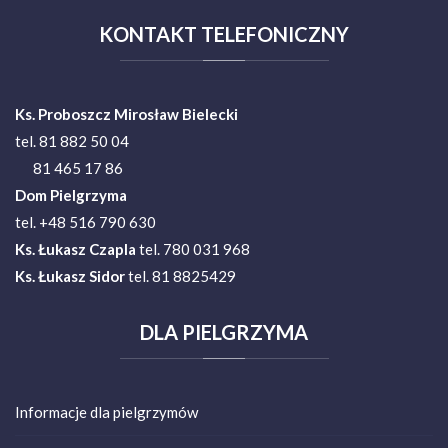
KONTAKT
TELEFONICZNY
Ks. Proboszcz Mirosław Bielecki
tel. 81 882 50 04
81 465 17 86
Dom Pielgrzyma
tel. +48 516 790 630
Ks.
Łukasz Czapla
tel. 780 031 968
Ks. Łukasz Sidor
tel. 81 8825429
DLA
PIELGRZYMA
Informacje dla pielgrzymów