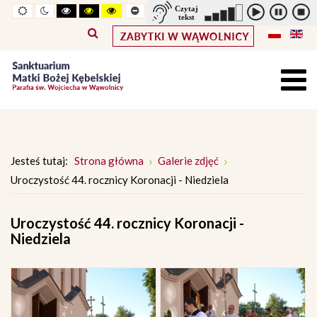
Widok
Widok
Wysoki
Wysoki
Wysoki
Pomniejszony
Powiększony
Zwiększ
Standarowy
standardowy
nocny
kontrast
kontrast
kontrast
rozmiar
rozmiar
odstępy
rozmiar
tryb
tryb
tryb
czcionki
czcionki
pomiędzy
czcionki
czarno
czarno
żółto
literami
-
-
-
biały
żółty
czarny
Jesteś tutaj:
Strona główna
Galerie zdjęć
Uroczystość 44. rocznicy Koronacji - Niedziela
Uroczystość 44. rocznicy Koronacji -
Niedziela