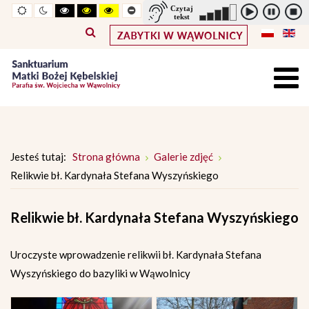
Widok
Widok
Wysoki
Wysoki
Wysoki
Pomniejszony
Powiększony
Zwiększ
Standarowy
standardowy
nocny
kontrast
kontrast
kontrast
rozmiar
rozmiar
odstępy
rozmiar
tryb
tryb
tryb
czcionki
czcionki
pomiędzy
czcionki
czarno
czarno
żółto
literami
-
-
-
biały
żółty
czarny
Jesteś tutaj:
Strona główna
Galerie zdjęć
Relikwie bł. Kardynała Stefana Wyszyńskiego
Relikwie bł. Kardynała Stefana Wyszyńskiego
Uroczyste wprowadzenie relikwii bł. Kardynała Stefana
Wyszyńskiego do bazyliki w Wąwolnicy