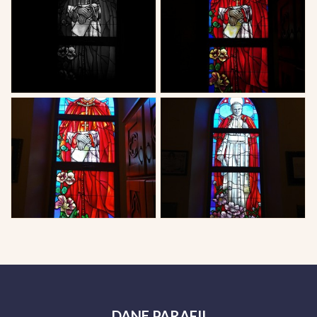
Witraż św. Jana Pawła II w zakrystii
DANE
PARAFII