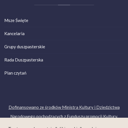
Msze Święte
Kancelaria
Grupy duszpasterskie
Rada Duszpasterska
Plan czytań
Dofinansowano ze środków Ministra Kultury i Dziedzictwa
Narodowego pochodzących z Funduszu promocji Kultury.
Copyright © 2019. Wszelkie prawa zastrzeżone.